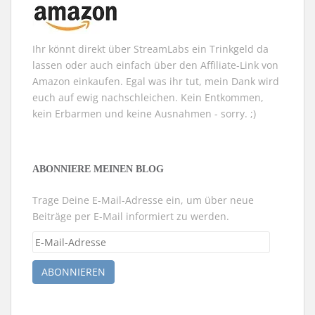
e
r
g
e
ö
f
Ihr könnt direkt über StreamLabs ein Trinkgeld da
f
n
lassen oder auch einfach über den Affiliate-Link von
e
t
Amazon einkaufen. Egal was ihr tut, mein Dank wird
)
euch auf ewig nachschleichen. Kein Entkommen,
kein Erbarmen und keine Ausnahmen - sorry. ;)
ABONNIERE MEINEN BLOG
Trage Deine E-Mail-Adresse ein, um über neue
Beiträge per E-Mail informiert zu werden.
E-
Mail-
Adresse
ABONNIEREN