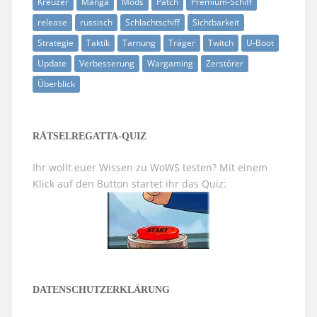
Kreuzer
Manga
Mods
Patch
Premium-Schiff
release
russisch
Schlachtschiff
Sichtbarkeit
Strategie
Taktik
Tarnung
Träger
Twitch
U-Boot
Update
Verbesserung
Wargaming
Zerstörer
Überblick
RÄTSELREGATTA-QUIZ
Ihr wollt euer Wissen zu WoWS testen? Mit einem
Klick auf den Button startet ihr das Quiz:
DATENSCHUTZERKLÄRUNG