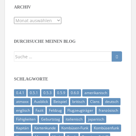
ARCHIV
Archiv
DURCHSUCHE MEINEN BLOG
Suche
nach:
SCHLAGWORTE
0.4.1
0.5.1
0.5.3
0.5.9
0.6.0
amerikanisch
atmaxx
Ausblick
Beispiel
britisch
Clans
deutsch
englisch
Fazit
Feldzug
Flugzeugträger
französisch
Fähigkeiten
Geburtstag
italienisch
japanisch
Kapitän
Kartenkunde
Kombüsen-Funk
Kombüsenfunk