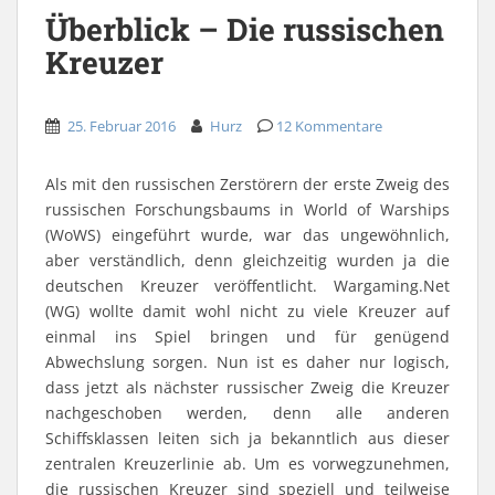
r
F
R
u
L
s
Überblick – Die russischen
T
a
e
f
i
e
w
c
d
W
n
i
Kreuzer
i
e
d
h
k
n
t
b
i
a
e
e
t
o
t
t
d
m
e
o
z
s
I
F
r
k
u
A
n
r
z
z
t
p
z
e
25. Februar 2016
Hurz
12 Kommentare
u
u
e
p
u
u
t
t
i
z
t
n
e
e
l
u
e
d
i
i
e
t
i
p
Als mit den russischen Zerstörern der erste Zweig des
l
l
n
e
l
e
e
e
(
i
e
r
russischen Forschungsbaums in World of Warships
n
n
W
l
n
E
(
(
i
e
(
-
(WoWS) eingeführt wurde, war das ungewöhnlich,
W
W
r
n
W
M
i
i
d
(
i
a
aber verständlich, denn gleichzeitig wurden ja die
r
r
i
W
r
i
d
d
n
i
d
l
deutschen Kreuzer veröffentlicht. Wargaming.Net
i
i
n
r
i
z
n
n
e
d
n
u
(WG) wollte damit wohl nicht zu viele Kreuzer auf
n
n
u
i
n
s
e
e
e
n
e
e
einmal ins Spiel bringen und für genügend
u
u
m
n
u
n
e
e
F
e
e
d
Abwechslung sorgen. Nun ist es daher nur logisch,
m
m
e
u
m
e
F
F
n
e
F
n
dass jetzt als nächster russischer Zweig die Kreuzer
e
e
s
m
e
(
n
n
t
F
n
W
nachgeschoben werden, denn alle anderen
s
s
e
e
s
i
Schiffsklassen leiten sich ja bekanntlich aus dieser
t
t
r
n
t
r
e
e
g
s
e
d
zentralen Kreuzerlinie ab. Um es vorwegzunehmen,
r
r
e
t
r
i
g
g
ö
e
g
n
die russischen Kreuzer sind speziell und teilweise
e
e
f
r
e
n