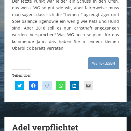
Der letzte Punkt war leider ein Schuss in den Ofen,
das weiss WG so gut wie wir, aber fairerweise muss
man sagen, dass sich die Themen Flugzeugträger und
Spielbalance irgendwie ein wenig wie Katz und Hund
sind. Aber 2018 soll es nun ernsthaft angegangen
werden. Versprochen! Was WG noch so plant für das
kommende Jahr, das haben Sie in einem kleinen
Überblick bereits verraten.
WEITERLESEN
Teilen über
K
K
K
K
K
K
l
l
l
l
l
l
i
i
i
i
i
i
c
c
c
c
c
c
k
k
k
k
k
k
,
,
,
e
,
,
u
u
u
n
u
u
m
m
m
,
m
m
ü
a
a
u
a
d
b
u
u
m
u
i
e
f
f
a
f
e
r
F
R
u
L
s
Adel verpflichtet
T
a
e
f
i
e
w
c
d
W
n
i