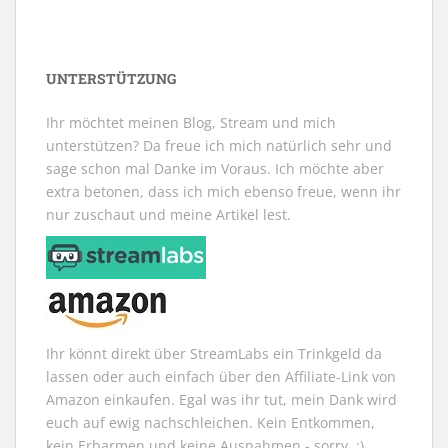
s
s
e
e
s
i
t
t
r
n
t
r
e
e
g
s
e
d
r
r
e
t
r
i
g
g
ö
e
g
n
e
e
f
r
e
n
ö
ö
f
g
ö
e
UNTERSTÜTZUNG
f
f
n
e
f
u
f
f
e
ö
f
e
n
n
t
f
n
m
Ihr möchtet meinen Blog, Stream und mich
e
e
)
f
e
F
t
t
n
t
e
unterstützen? Da freue ich mich natürlich sehr und
)
)
e
)
n
t
s
sage schon mal Danke im Voraus. Ich möchte aber
)
t
e
extra betonen, dass ich mich ebenso freue, wenn ihr
r
g
nur zuschaut und meine Artikel lest.
e
ö
f
f
n
e
t
)
Ihr könnt direkt über StreamLabs ein Trinkgeld da
lassen oder auch einfach über den Affiliate-Link von
Amazon einkaufen. Egal was ihr tut, mein Dank wird
euch auf ewig nachschleichen. Kein Entkommen,
kein Erbarmen und keine Ausnahmen - sorry. ;)