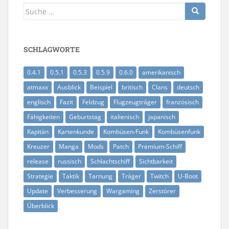
Suche
nach:
SCHLAGWORTE
0.4.1
0.5.1
0.5.3
0.5.9
0.6.0
amerikanisch
atmaxx
Ausblick
Beispiel
britisch
Clans
deutsch
englisch
Fazit
Feldzug
Flugzeugträger
französisch
Fähigkeiten
Geburtstag
italienisch
japanisch
Kapitän
Kartenkunde
Kombüsen-Funk
Kombüsenfunk
Kreuzer
Manga
Mods
Patch
Premium-Schiff
release
russisch
Schlachtschiff
Sichtbarkeit
Strategie
Taktik
Tarnung
Träger
Twitch
U-Boot
Update
Verbesserung
Wargaming
Zerstörer
Überblick