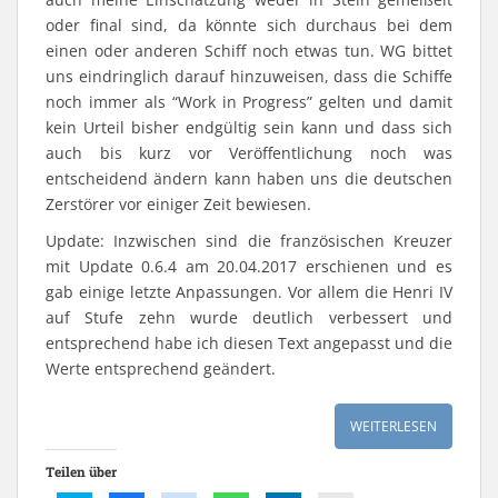
r
oder final sind, da könnte sich durchaus bei dem
g
e
einen oder anderen Schiff noch etwas tun. WG bittet
ö
f
uns eindringlich darauf hinzuweisen, dass die Schiffe
f
n
noch immer als “Work in Progress” gelten und damit
e
t
kein Urteil bisher endgültig sein kann und dass sich
)
auch bis kurz vor Veröffentlichung noch was
entscheidend ändern kann haben uns die deutschen
Zerstörer vor einiger Zeit bewiesen.
Update: Inzwischen sind die französischen Kreuzer
mit Update 0.6.4 am 20.04.2017 erschienen und es
gab einige letzte Anpassungen. Vor allem die Henri IV
auf Stufe zehn wurde deutlich verbessert und
entsprechend habe ich diesen Text angepasst und die
Werte entsprechend geändert.
WEITERLESEN
Teilen über