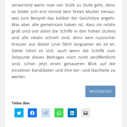
ö
ö
f
g
ö
e
verwirrend wenn man von Stufe zu Stufe geht, denn
f
f
n
e
f
u
f
f
e
ö
f
e
es bildet sich erst einmal kein festes Muster heraus,
n
n
t
f
n
m
e
e
)
f
e
F
was zum Beispiel das Kaliber der Geschütze angeht.
t
t
n
t
e
)
)
e
)
n
Was aber alle gemeinsam haben ist, dass sie relativ
t
s
)
t
groß sind (vor allem die Schiffe in den hohen Stufen)
e
r
und alle relativ schnell sind, denn kein russischer
g
e
Kreuzer aus dieser Linie fährt langsamer als 24 kn.
ö
f
Daher lohnt es sich, auch wenn die Schiffe zum
f
n
Zeitpunkt dieses Beitrages noch nicht veröffentlicht
e
sind, schon jetzt einen genaueren Blick auf die
t
)
einzelnen Kandidaten und ihre Vor- und Nachteile zu
werfen.
WEITERLESEN
Teilen über
K
K
K
K
K
K
l
l
l
l
l
l
i
i
i
i
i
i
c
c
c
c
c
c
k
k
k
k
k
k