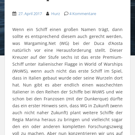
i
e
d
h
k
n
t
b
i
a
e
e
t
o
t
t
d
m
27. April 2017
e
o
z
Hurz
s
4 Kommentare
I
F
r
k
u
A
n
r
z
z
t
p
z
e
u
u
e
p
u
u
t
t
i
z
t
n
Wenn ein Schiff einen großen Namen trägt, dann
e
e
l
u
e
d
i
i
e
t
i
p
sollte es entsprechend diesem auch gerecht werden,
l
l
n
e
l
e
e
e
(
i
e
r
was Wargaming.Net (WG) bei der Duca d’Aosta
n
n
W
l
n
E
(
(
i
e
(
-
natürlich vor eine Herausforderung stellt. Dieser
W
W
r
n
W
M
Kreuzer auf der Stufe sechs ist das erste Premium-
i
i
d
(
i
a
r
r
i
W
r
i
Schiff unter italienischer Flagge in World of Warships
d
d
n
i
d
l
i
i
n
r
i
z
(WoWS), wenn auch nicht das erste Schiff im Spiel,
n
n
e
d
n
u
n
n
u
i
n
s
dass in Italien gebaut wurde oder seine Wurzeln dort
e
e
e
n
e
e
u
u
m
n
u
n
hat. Nun gibt es aber endlich einen waschechten
e
e
F
e
e
d
m
m
e
u
m
e
Italiener in den Reihen der Schiffe bei WoWS und wie
F
F
n
e
F
n
e
e
s
m
e
(
schon bei den Franzosen (mit der Dunkerque) dürfte
n
n
t
F
n
W
s
s
e
e
s
i
das ein erster Hinweis sein, dass WG in Zukunft (wenn
t
t
r
n
t
r
e
e
g
s
e
d
auch nicht naher Zukunft) plant weitere Schiffe der
r
r
e
t
r
i
g
g
ö
e
g
n
Regia Marina heraus zu bringen und vielleicht sogar
e
e
f
r
e
n
ö
ö
f
g
ö
e
den ein oder anderen kompletten Forschungszweig
f
f
n
e
f
u
f
f
e
ö
f
e
voll zu machen. Aber nun konzentrieren wir uns auf