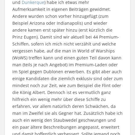
e
e
F
e
e
d
und
Dunkerque
) habe ich etwas mehr
m
m
e
u
m
e
F
F
n
e
F
n
Aufmerksamkeit in eigenen Beiträgen gewidmet.
e
e
s
m
e
(
n
n
t
F
n
W
Andere wurden schon vorher hinzugefügt (zum
s
s
e
e
s
i
Beispiel Arizona oder Indianapolis) und wieder
t
t
r
n
t
r
e
e
g
s
e
d
andere kamen erst später hinzu (erst kürzlich die
r
r
e
t
r
i
g
g
ö
e
g
n
Prinz Eugen). Damit sind wir aktuell bei 44 Premium-
e
e
f
r
e
n
ö
ö
f
g
ö
e
Schiffen, sofern ich mich nicht verzählt und welche
f
f
n
e
f
u
f
f
e
ö
f
e
vergessen habe, auf die man in World of Warships
n
n
t
f
n
m
e
e
)
f
e
F
(WoWS) treffen kann und einen guten Teil davon kann
t
t
n
t
e
)
)
e
)
n
man (teils je nach Angebot) im Premium-Laden oder
t
s
)
t
im Spiel gegen Dublonen erwerben. Es gibt aber auch
e
r
einige Kandidaten die ziemlich exklusiv sind oder zum
g
e
mindest noch zur Zeit, wie zum Beispiel die Flint oder
ö
f
die König Albert. Dennoch ist es vermutlich ganz
f
n
hilfreich ein wenig mehr über diese Schiffe zu
e
erfahren, vor allem natürlich deren Schwächen, da
t
)
man im Zweifel sie als Gegner hat. Zusätzlich habe ich
auch ein wenig den Staubwedel geschwungen und
ein paar ältere Beschreibungen angepasst, erweitert
und damit hoffentlich verbessert. Sollte jemand noch