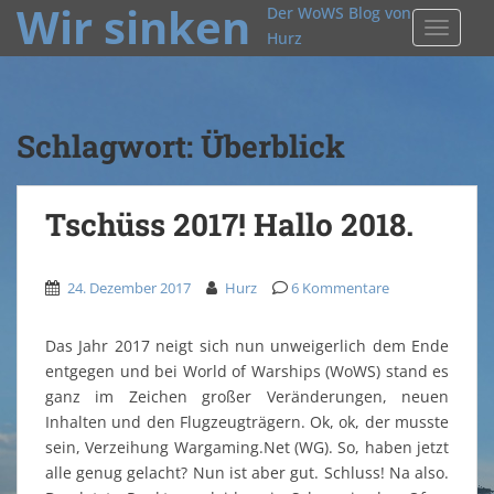
Wir sinken
Der WoWS Blog von
TOGGLE
Hurz
Schlagwort:
Überblick
Tschüss 2017! Hallo 2018.
24. Dezember 2017
Hurz
6 Kommentare
Das Jahr 2017 neigt sich nun unweigerlich dem Ende
entgegen und bei World of Warships (WoWS) stand es
ganz im Zeichen großer Veränderungen, neuen
Inhalten und den Flugzeugträgern. Ok, ok, der musste
sein, Verzeihung Wargaming.Net (WG). So, haben jetzt
alle genug gelacht? Nun ist aber gut. Schluss! Na also.