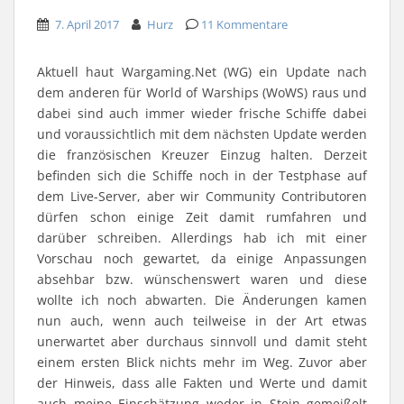
u
u
e
p
u
u
t
t
i
z
t
n
7. April 2017
e
e
Hurz
l
u
11 Kommentare
e
d
i
i
e
t
i
p
l
l
n
e
l
e
e
e
(
i
e
r
n
n
W
l
n
E
Aktuell haut Wargaming.Net (WG) ein Update nach
(
(
i
e
(
-
W
W
r
n
W
M
dem anderen für World of Warships (WoWS) raus und
i
i
d
(
i
a
r
r
i
W
r
i
dabei sind auch immer wieder frische Schiffe dabei
d
d
n
i
d
l
i
i
n
r
i
z
und voraussichtlich mit dem nächsten Update werden
n
n
e
d
n
u
die französischen Kreuzer Einzug halten. Derzeit
n
n
u
i
n
s
e
e
e
n
e
e
befinden sich die Schiffe noch in der Testphase auf
u
u
m
n
u
n
e
e
F
e
e
d
dem Live-Server, aber wir Community Contributoren
m
m
e
u
m
e
F
F
n
e
F
n
dürfen schon einige Zeit damit rumfahren und
e
e
s
m
e
(
n
n
t
F
n
W
darüber schreiben. Allerdings hab ich mit einer
s
s
e
e
s
i
t
t
r
n
t
r
Vorschau noch gewartet, da einige Anpassungen
e
e
g
s
e
d
r
r
e
t
r
i
absehbar bzw. wünschenswert waren und diese
g
g
ö
e
g
n
e
e
f
r
e
n
wollte ich noch abwarten. Die Änderungen kamen
ö
ö
f
g
ö
e
f
f
n
e
f
u
nun auch, wenn auch teilweise in der Art etwas
f
f
e
ö
f
e
n
n
t
f
n
m
unerwartet aber durchaus sinnvoll und damit steht
e
e
)
f
e
F
t
t
n
t
e
einem ersten Blick nichts mehr im Weg. Zuvor aber
)
)
e
)
n
t
s
der Hinweis, dass alle Fakten und Werte und damit
)
t
auch meine Einschätzung weder in Stein gemeißelt
e