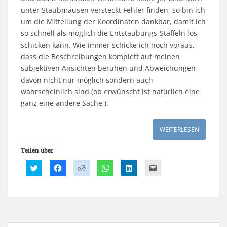
unter Staubmäusen versteckt Fehler finden, so bin ich
um die Mitteilung der Koordinaten dankbar, damit ich
so schnell als möglich die Entstaubungs-Staffeln los
schicken kann. Wie immer schicke ich noch voraus,
dass die Beschreibungen komplett auf meinen
subjektiven Ansichten beruhen und Abweichungen
davon nicht nur möglich sondern auch
wahrscheinlich sind (ob erwünscht ist natürlich eine
ganz eine andere Sache ).
WEITERLESEN
Teilen über
K
K
K
K
K
K
l
l
l
l
l
l
i
i
i
i
i
i
c
c
c
c
c
c
k
k
k
k
k
k
,
,
,
e
,
,
u
u
u
n
u
u
m
m
m
,
m
m
ü
a
a
u
a
d
b
u
u
m
u
i
e
f
f
a
f
e