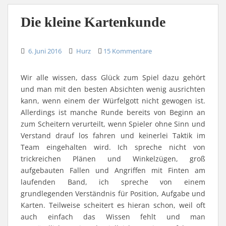
b
u
u
m
u
i
e
f
f
a
f
e
r
F
R
u
L
s
Die kleine Kartenkunde
T
a
e
f
i
e
w
c
d
W
n
i
i
e
d
h
k
n
t
b
i
a
e
e
t
o
t
t
d
m
6. Juni 2016
e
o
Hurz
z
15 Kommentare
s
I
F
r
k
u
A
n
r
z
z
t
p
z
e
u
u
e
p
u
u
t
t
i
z
t
n
Wir alle wissen, dass Glück zum Spiel dazu gehört
e
e
l
u
e
d
i
i
e
t
i
p
und man mit den besten Absichten wenig ausrichten
l
l
n
e
l
e
e
e
(
i
e
r
kann, wenn einem der Würfelgott nicht gewogen ist.
n
n
W
l
n
E
(
(
i
e
(
-
Allerdings ist manche Runde bereits von Beginn an
W
W
r
n
W
M
zum Scheitern verurteilt, wenn Spieler ohne Sinn und
i
i
d
(
i
a
r
r
i
W
r
i
Verstand drauf los fahren und keinerlei Taktik im
d
d
n
i
d
l
i
i
n
r
i
z
Team eingehalten wird. Ich spreche nicht von
n
n
e
d
n
u
n
n
u
i
n
s
trickreichen Plänen und Winkelzügen, groß
e
e
e
n
e
e
u
u
m
n
u
n
aufgebauten Fallen und Angriffen mit Finten am
e
e
F
e
e
d
m
m
e
u
m
e
laufenden Band, ich spreche von einem
F
F
n
e
F
n
e
e
s
m
e
(
grundlegenden Verständnis für Position, Aufgabe und
n
n
t
F
n
W
s
s
e
e
s
i
Karten. Teilweise scheitert es hieran schon, weil oft
t
t
r
n
t
r
e
e
g
s
e
d
auch einfach das Wissen fehlt und man
r
r
e
t
r
i