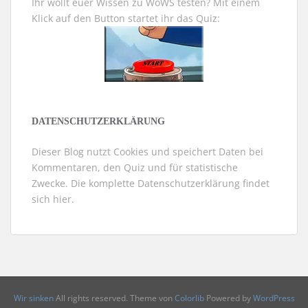
Ihr wollt euer Wissen zu WoWS testen? Mit einem
Klick auf den Button startet ihr das Quiz:
DATENSCHUTZERKLÄRUNG
Dieser Blog nutzt Cookies und speichert Daten bei
Kommentaren, den Quiz und für statistische
Zwecke. Die komplette Datenschutzerklärung findet
sich
hier
.
Wir sinken
All rights reserved. Theme von
Colorlib
Powered by
WordPress