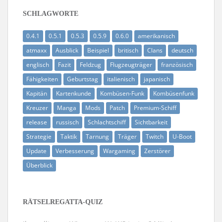
SCHLAGWORTE
0.4.1
0.5.1
0.5.3
0.5.9
0.6.0
amerikanisch
atmaxx
Ausblick
Beispiel
britisch
Clans
deutsch
englisch
Fazit
Feldzug
Flugzeugträger
französisch
Fähigkeiten
Geburtstag
italienisch
japanisch
Kapitän
Kartenkunde
Kombüsen-Funk
Kombüsenfunk
Kreuzer
Manga
Mods
Patch
Premium-Schiff
release
russisch
Schlachtschiff
Sichtbarkeit
Strategie
Taktik
Tarnung
Träger
Twitch
U-Boot
Update
Verbesserung
Wargaming
Zerstörer
Überblick
RÄTSELREGATTA-QUIZ