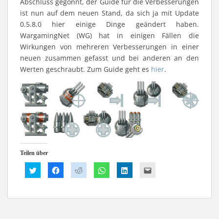
Abschluss gegönnt, der Guide für die Verbesserungen
ist nun auf dem neuen Stand, da sich ja mit Update
0.5.8.0 hier einige Dinge geändert haben.
WargamingNet (WG) hat in einigen Fällen die
Wirkungen von mehreren Verbesserungen in einer
neuen zusammen gefasst und bei anderen an den
Werten geschraubt. Zum Guide geht es
hier
.
Teilen über
K
K
K
K
K
K
l
l
l
l
l
l
i
i
i
i
i
i
c
c
c
c
c
c
k
k
k
k
k
k
,
,
,
e
,
,
u
u
u
n
u
u
m
m
m
,
m
m
ü
a
a
u
a
d