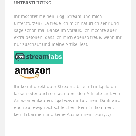
t
t
r
n
t
r
UNTERSTÜTZUNG
e
e
g
s
e
d
r
r
e
t
r
i
g
g
ö
e
g
n
e
e
f
r
e
n
Ihr möchtet meinen Blog, Stream und mich
ö
ö
f
g
ö
e
f
f
n
e
f
u
unterstützen? Da freue ich mich natürlich sehr und
f
f
e
ö
f
e
n
n
t
f
n
m
sage schon mal Danke im Voraus. Ich möchte aber
e
e
)
f
e
F
extra betonen, dass ich mich ebenso freue, wenn ihr
t
t
n
t
e
)
)
e
)
n
nur zuschaut und meine Artikel lest.
t
s
)
t
e
r
g
e
ö
f
f
n
e
t
Ihr könnt direkt über StreamLabs ein Trinkgeld da
)
lassen oder auch einfach über den Affiliate-Link von
Amazon einkaufen. Egal was ihr tut, mein Dank wird
euch auf ewig nachschleichen. Kein Entkommen,
kein Erbarmen und keine Ausnahmen - sorry. ;)