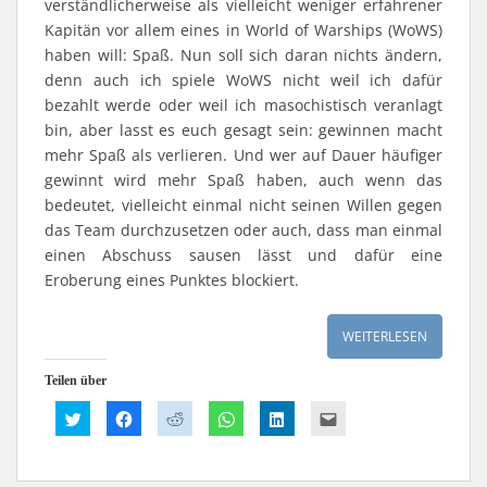
g
g
ö
e
g
n
verständlicherweise als vielleicht weniger erfahrener
e
e
f
r
e
n
ö
ö
f
g
ö
e
Kapitän vor allem eines in World of Warships (WoWS)
f
f
n
e
f
u
f
f
e
ö
f
e
haben will: Spaß. Nun soll sich daran nichts ändern,
n
n
t
f
n
m
denn auch ich spiele WoWS nicht weil ich dafür
e
e
)
f
e
F
t
t
n
t
e
bezahlt werde oder weil ich masochistisch veranlagt
)
)
e
)
n
t
s
bin, aber lasst es euch gesagt sein: gewinnen macht
)
t
e
mehr Spaß als verlieren. Und wer auf Dauer häufiger
r
g
gewinnt wird mehr Spaß haben, auch wenn das
e
ö
bedeutet, vielleicht einmal nicht seinen Willen gegen
f
f
das Team durchzusetzen oder auch, dass man einmal
n
e
einen Abschuss sausen lässt und dafür eine
t
)
Eroberung eines Punktes blockiert.
WEITERLESEN
Teilen über
K
K
K
K
K
K
l
l
l
l
l
l
i
i
i
i
i
i
c
c
c
c
c
c
k
k
k
k
k
k
,
,
,
e
,
,