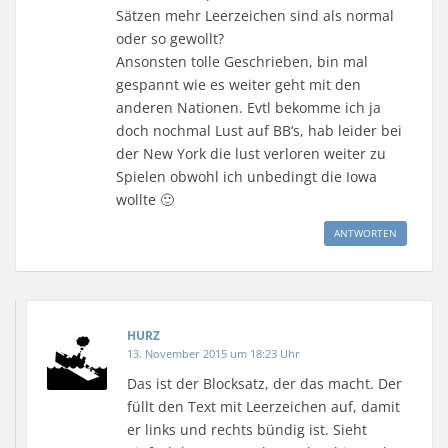
n
n
W
l
n
E
Sätzen mehr Leerzeichen sind als normal
(
(
i
e
(
-
W
W
r
n
W
M
oder so gewollt?
i
i
d
(
i
a
r
r
i
W
r
i
Ansonsten tolle Geschrieben, bin mal
d
d
n
i
d
l
i
i
n
r
i
z
gespannt wie es weiter geht mit den
n
n
e
d
n
u
n
n
u
i
n
s
anderen Nationen. Evtl bekomme ich ja
e
e
e
n
e
e
u
u
m
n
u
n
doch nochmal Lust auf BB’s, hab leider bei
e
e
F
e
e
d
m
m
e
u
m
e
der New York die lust verloren weiter zu
F
F
n
e
F
n
e
e
s
m
e
(
Spielen obwohl ich unbedingt die Iowa
n
n
t
F
n
W
s
s
e
e
s
i
wollte 🙂
t
t
r
n
t
r
e
e
g
s
e
d
r
r
e
t
r
i
ANTWORTEN
g
g
ö
e
g
n
e
e
f
r
e
n
ö
ö
f
g
ö
e
f
f
n
e
f
u
f
f
e
ö
f
e
n
n
t
f
n
m
e
e
)
f
e
F
t
t
n
t
e
HURZ
)
)
e
)
n
t
s
13. November 2015 um 18:23 Uhr
)
t
e
Das ist der Blocksatz, der das macht. Der
r
g
füllt den Text mit Leerzeichen auf, damit
e
ö
er links und rechts bündig ist. Sieht
f