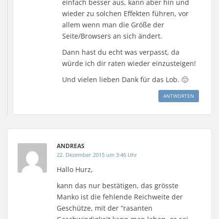
f
einfach besser aus, kann aber hin und
n
e
wieder zu solchen Effekten führen, vor
t
allem wenn man die Größe der
)
Seite/Browsers an sich ändert.
Dann hast du echt was verpasst, da
würde ich dir raten wieder einzusteigen!
Und vielen lieben Dank für das Lob. 🙂
ANTWORTEN
ANDREAS
22. Dezember 2015 um 3:46 Uhr
Hallo Hurz,
kann das nur bestätigen, das grösste
Manko ist die fehlende Reichweite der
Geschütze, mit der “rasanten