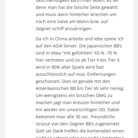
Geschwindigkeit kann man leben, es sei
denn man hat die falsche Seite gewählt
und muss dann hinterher kriechen um
noch eine Salve am Mann bzw. auf
Gegner-schiff anzubringen.
Da ich in China arbeite und lebe spiele ich
auf den ASIA Server. Die japanischen BB’s
sind in etwa “mit gefühlten” 65 % -70 %
hier vertreten und so ab Tier V bis Tier X
wird in 90% aller Spiele wird fast
ausschliesslich auf max. Entfernungen
geschossen. Dies ist gerade mit den
Amerikanischen BB bis Tier VII sehr nervig.
Um wenigstens ein bisschen DMG zu
machen jagt man Kreuzer hinterher und
hin wieder ein unvorsichtigen DD, Dabei
bekommt man alle 30 sec. freundliche
Grüsse von den Gegner BB’s zugesendet.
Gott sei Dank treffen die Kameraden einen
nicht so schwer oder gar nicht ( kostenlose