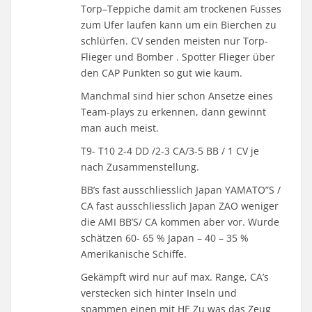
Torp–Teppiche damit am trockenen Fusses
zum Ufer laufen kann um ein Bierchen zu
schlürfen. CV senden meisten nur Torp-
Flieger und Bomber . Spotter Flieger über
den CAP Punkten so gut wie kaum.
Manchmal sind hier schon Ansetze eines
Team-plays zu erkennen, dann gewinnt
man auch meist.
T9- T10 2-4 DD /2-3 CA/3-5 BB / 1 CV je
nach Zusammenstellung.
BB’s fast ausschliesslich Japan YAMATO”S /
CA fast ausschliesslich Japan ZAO weniger
die AMI BB’S/ CA kommen aber vor. Wurde
schätzen 60- 65 % Japan – 40 – 35 %
Amerikanische Schiffe.
Gekämpft wird nur auf max. Range, CA’s
verstecken sich hinter Inseln und
spammen einen mit HE Zu was das Zeug