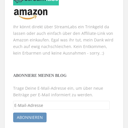
t
s
)
t
e
r
g
e
ö
f
Ihr könnt direkt über StreamLabs ein Trinkgeld da
f
n
lassen oder auch einfach über den Affiliate-Link von
e
t
Amazon einkaufen. Egal was ihr tut, mein Dank wird
)
euch auf ewig nachschleichen. Kein Entkommen,
kein Erbarmen und keine Ausnahmen - sorry. ;)
ABONNIERE MEINEN BLOG
Trage Deine E-Mail-Adresse ein, um über neue
Beiträge per E-Mail informiert zu werden.
E-
Mail-
Adresse
ABONNIEREN