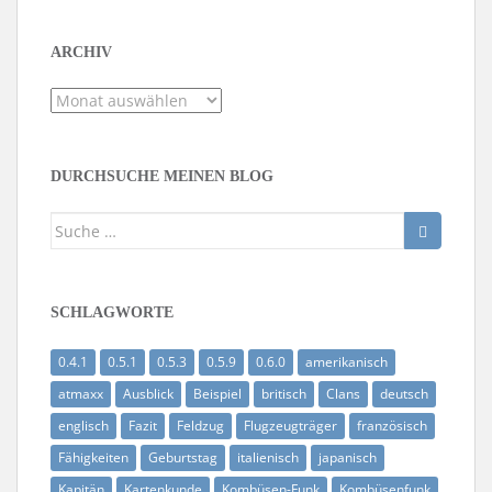
ARCHIV
Archiv
DURCHSUCHE MEINEN BLOG
Suche
nach:
SCHLAGWORTE
0.4.1
0.5.1
0.5.3
0.5.9
0.6.0
amerikanisch
atmaxx
Ausblick
Beispiel
britisch
Clans
deutsch
englisch
Fazit
Feldzug
Flugzeugträger
französisch
Fähigkeiten
Geburtstag
italienisch
japanisch
Kapitän
Kartenkunde
Kombüsen-Funk
Kombüsenfunk