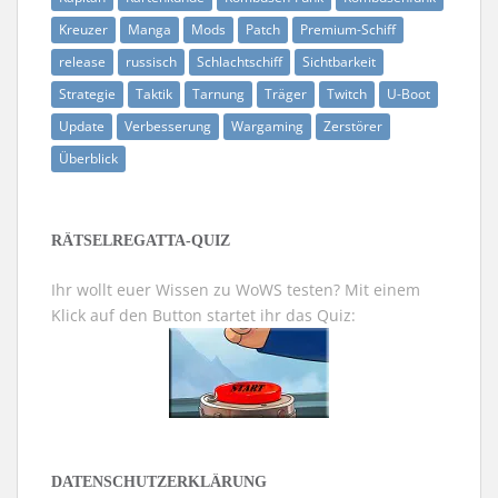
Kreuzer
Manga
Mods
Patch
Premium-Schiff
release
russisch
Schlachtschiff
Sichtbarkeit
Strategie
Taktik
Tarnung
Träger
Twitch
U-Boot
Update
Verbesserung
Wargaming
Zerstörer
Überblick
RÄTSELREGATTA-QUIZ
Ihr wollt euer Wissen zu WoWS testen? Mit einem
Klick auf den Button startet ihr das Quiz:
DATENSCHUTZERKLÄRUNG