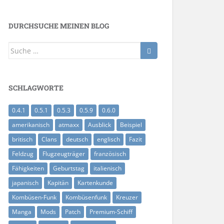
DURCHSUCHE MEINEN BLOG
Suche
nach:
SCHLAGWORTE
0.4.1
0.5.1
0.5.3
0.5.9
0.6.0
amerikanisch
atmaxx
Ausblick
Beispiel
britisch
Clans
deutsch
englisch
Fazit
Feldzug
Flugzeugträger
französisch
Fähigkeiten
Geburtstag
italienisch
japanisch
Kapitän
Kartenkunde
Kombüsen-Funk
Kombüsenfunk
Kreuzer
Manga
Mods
Patch
Premium-Schiff