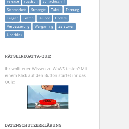
release
russisch
Schlachtschiff
Sichtbarkeit
Strategie
Taktik
Tarnung
Träger
Twitch
U-Boot
Update
Verbesserung
Wargaming
Zerstörer
Überblick
RÄTSELREGATTA-QUIZ
Ihr wollt euer Wissen zu WoWS testen? Mit
einem Klick auf den Button startet ihr das
Quiz:
DATENSCHUTZERKLÄRUNG