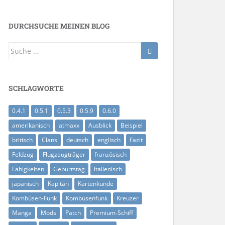
DURCHSUCHE MEINEN BLOG
Suche
nach:
SCHLAGWORTE
0.4.1
0.5.1
0.5.3
0.5.9
0.6.0
amerikanisch
atmaxx
Ausblick
Beispiel
britisch
Clans
deutsch
englisch
Fazit
Feldzug
Flugzeugträger
französisch
Fähigkeiten
Geburtstag
italienisch
japanisch
Kapitän
Kartenkunde
Kombüsen-Funk
Kombüsenfunk
Kreuzer
Manga
Mods
Patch
Premium-Schiff