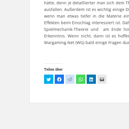
hätte, denn je detaillierter man sich dem 
ausfallen. Außerdem ist es wichtig einige
wenn man etwas tiefer in die Materie ein
Effekten beim Einschlag interessiert ist. 
Spielmechanik-Theorie und am Ende hoff
Erkenntnis. Wenn nicht, dann ist es hoffe
Wargaming.Net (WG) bald einige Fragen dur
Teilen über
K
K
K
K
K
K
l
l
l
l
l
l
i
i
i
i
i
i
c
c
c
c
c
c
k
k
k
k
k
k
,
,
,
e
,
,
u
u
u
n
u
u
m
m
m
,
m
m
ü
a
a
u
a
d
b
u
u
m
u
i
e
f
f
a
f
e
r
F
R
u
L
s
T
a
e
f
i
e
w
c
d
W
n
i
i
e
d
h
k
n