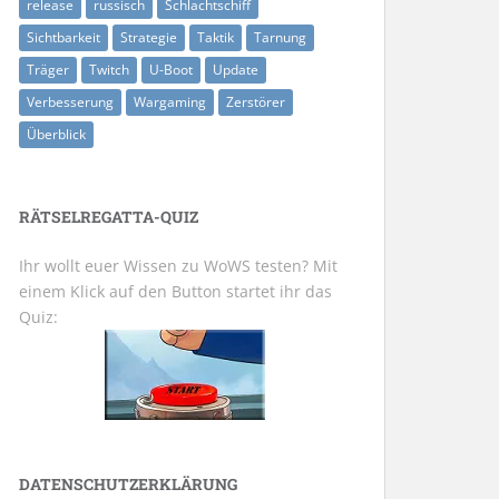
release
russisch
Schlachtschiff
Sichtbarkeit
Strategie
Taktik
Tarnung
Träger
Twitch
U-Boot
Update
Verbesserung
Wargaming
Zerstörer
Überblick
RÄTSELREGATTA-QUIZ
Ihr wollt euer Wissen zu WoWS testen? Mit
einem Klick auf den Button startet ihr das
Quiz:
DATENSCHUTZERKLÄRUNG