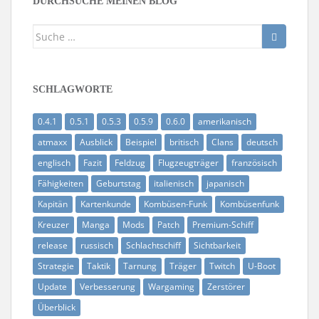
DURCHSUCHE MEINEN BLOG
Suche
nach:
SCHLAGWORTE
0.4.1
0.5.1
0.5.3
0.5.9
0.6.0
amerikanisch
atmaxx
Ausblick
Beispiel
britisch
Clans
deutsch
englisch
Fazit
Feldzug
Flugzeugträger
französisch
Fähigkeiten
Geburtstag
italienisch
japanisch
Kapitän
Kartenkunde
Kombüsen-Funk
Kombüsenfunk
Kreuzer
Manga
Mods
Patch
Premium-Schiff
release
russisch
Schlachtschiff
Sichtbarkeit
Strategie
Taktik
Tarnung
Träger
Twitch
U-Boot
Update
Verbesserung
Wargaming
Zerstörer
Überblick