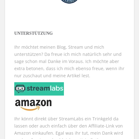
e
e
e
n
e
e
u
u
m
n
u
n
e
e
F
e
e
d
m
m
e
u
m
e
F
F
n
e
F
n
e
e
s
m
e
(
n
n
t
F
n
W
s
s
e
e
s
i
t
t
r
n
t
r
UNTERSTÜTZUNG
e
e
g
s
e
d
r
r
e
t
r
i
g
g
ö
e
g
n
e
e
f
r
e
n
Ihr möchtet meinen Blog, Stream und mich
ö
ö
f
g
ö
e
f
f
n
e
f
u
unterstützen? Da freue ich mich natürlich sehr und
f
f
e
ö
f
e
n
n
t
f
n
m
sage schon mal Danke im Voraus. Ich möchte aber
e
e
)
f
e
F
extra betonen, dass ich mich ebenso freue, wenn ihr
t
t
n
t
e
)
)
e
)
n
nur zuschaut und meine Artikel lest.
t
s
)
t
e
r
g
e
ö
f
f
n
e
t
Ihr könnt direkt über StreamLabs ein Trinkgeld da
)
lassen oder auch einfach über den Affiliate-Link von
Amazon einkaufen. Egal was ihr tut, mein Dank wird