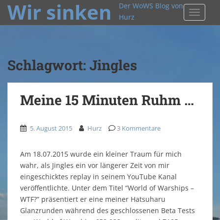
Wir sinken
Der WoWS Blog von
TOGGLE
Hurz
Schlagwort:
Jingles
Meine 15 Minuten Ruhm …
5. August 2015
Hurz
3 Kommentare
Am 18.07.2015 wurde ein kleiner Traum für mich
wahr, als Jingles ein vor längerer Zeit von mir
eingeschicktes replay in seinem YouTube Kanal
veröffentlichte. Unter dem Titel “World of Warships –
WTF?” präsentiert er eine meiner Hatsuharu
Glanzrunden während des geschlossenen Beta Tests