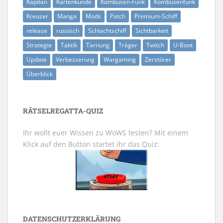
Kapitän
Kartenkunde
Kombüsen-Funk
Kombüsenfunk
Kreuzer
Manga
Mods
Patch
Premium-Schiff
release
russisch
Schlachtschiff
Sichtbarkeit
Strategie
Taktik
Tarnung
Träger
Twitch
U-Boot
Update
Verbesserung
Wargaming
Zerstörer
Überblick
RÄTSELREGATTA-QUIZ
Ihr wollt euer Wissen zu WoWS testen? Mit einem
Klick auf den Button startet ihr das Quiz:
DATENSCHUTZERKLÄRUNG