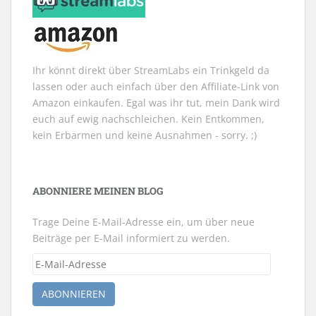
g
e
ö
f
f
n
e
t
Ihr könnt direkt über StreamLabs ein Trinkgeld da
)
lassen oder auch einfach über den Affiliate-Link von
Amazon einkaufen. Egal was ihr tut, mein Dank wird
euch auf ewig nachschleichen. Kein Entkommen,
kein Erbarmen und keine Ausnahmen - sorry. ;)
ABONNIERE MEINEN BLOG
Trage Deine E-Mail-Adresse ein, um über neue
Beiträge per E-Mail informiert zu werden.
E-
Mail-
Adresse
ABONNIEREN