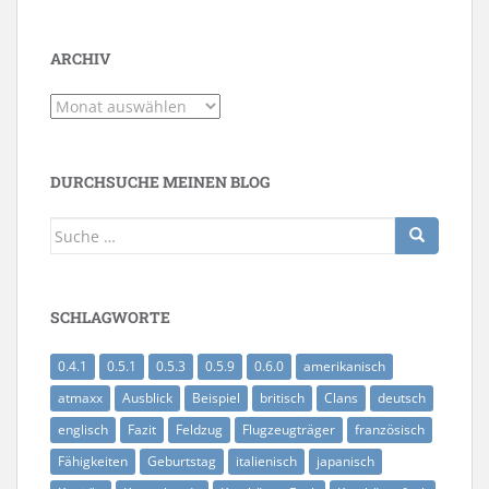
ARCHIV
Archiv
DURCHSUCHE MEINEN BLOG
Suche
nach:
SCHLAGWORTE
0.4.1
0.5.1
0.5.3
0.5.9
0.6.0
amerikanisch
atmaxx
Ausblick
Beispiel
britisch
Clans
deutsch
englisch
Fazit
Feldzug
Flugzeugträger
französisch
Fähigkeiten
Geburtstag
italienisch
japanisch