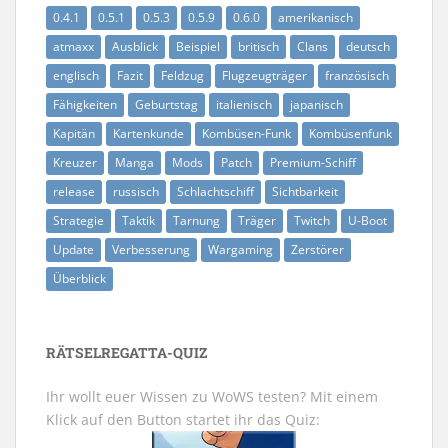
0.4.1
0.5.1
0.5.3
0.5.9
0.6.0
amerikanisch
atmaxx
Ausblick
Beispiel
britisch
Clans
deutsch
englisch
Fazit
Feldzug
Flugzeugträger
französisch
Fähigkeiten
Geburtstag
italienisch
japanisch
Kapitän
Kartenkunde
Kombüsen-Funk
Kombüsenfunk
Kreuzer
Manga
Mods
Patch
Premium-Schiff
release
russisch
Schlachtschiff
Sichtbarkeit
Strategie
Taktik
Tarnung
Träger
Twitch
U-Boot
Update
Verbesserung
Wargaming
Zerstörer
Überblick
RÄTSELREGATTA-QUIZ
Ihr wollt euer Wissen zu WoWS testen? Mit einem
Klick auf den Button startet ihr das Quiz: