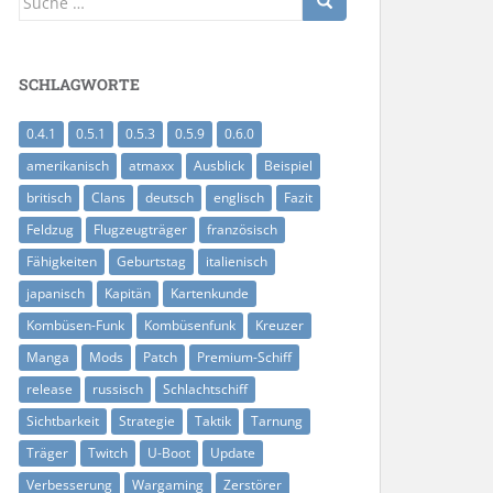
nach:
SCHLAGWORTE
0.4.1
0.5.1
0.5.3
0.5.9
0.6.0
amerikanisch
atmaxx
Ausblick
Beispiel
britisch
Clans
deutsch
englisch
Fazit
Feldzug
Flugzeugträger
französisch
Fähigkeiten
Geburtstag
italienisch
japanisch
Kapitän
Kartenkunde
Kombüsen-Funk
Kombüsenfunk
Kreuzer
Manga
Mods
Patch
Premium-Schiff
release
russisch
Schlachtschiff
Sichtbarkeit
Strategie
Taktik
Tarnung
Träger
Twitch
U-Boot
Update
Verbesserung
Wargaming
Zerstörer