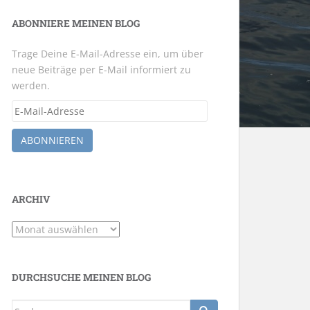
ABONNIERE MEINEN BLOG
Trage Deine E-Mail-Adresse ein, um über
neue Beiträge per E-Mail informiert zu
werden.
E-
Mail-
Adresse
ABONNIEREN
ARCHIV
Archiv
DURCHSUCHE MEINEN BLOG
Suche