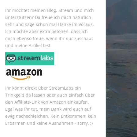
Ihr möchtet meinen Blog, Stream und mich
unterstützen? Da freue ich mich natürlich
sehr und sage schon mal Danke im Voraus.
Ich möchte aber extra betonen, dass ich
mich ebenso freue, wenn ihr nur zuschaut
und meine Artikel lest.
Ihr könnt direkt über StreamLabs ein
Trinkgeld da lassen oder auch einfach über
den Affiliate-Link von Amazon einkaufen.
Egal was ihr tut, mein Dank wird euch auf
ewig nachschleichen. Kein Entkommen, kein
Erbarmen und keine Ausnahmen - sorry. ;)