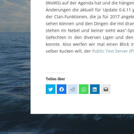
(WoWS) auf der Agenda hat und die hängen
Änderungen die aktuell für Update 0.6.11 
der Clan-Funktionen, die ja für 2017 ang
sehen können und den Dingen die mit dran 
stehen im Nebel und keiner sieht was”-Spi
Gefechten in den diversen Ligen und den
konnte. Also werfen wir mal einen Blick i
selber kucken will, der
Public Test Server (P
Teilen über
K
K
K
K
K
K
l
l
l
l
l
l
i
i
i
i
i
i
c
c
c
c
c
c
k
k
k
k
k
k
,
,
,
e
,
,
u
u
u
n
u
u
m
m
m
,
m
m
ü
a
a
u
a
d
b
u
u
m
u
i
e
f
f
a
f
e
r
F
R
u
L
s
T
a
e
f
i
e