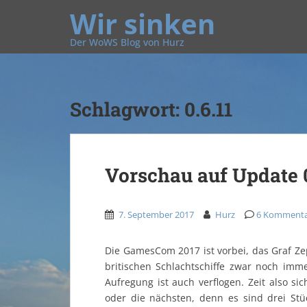
Wir sinken
Der WoWS Blog von Hurz
Schlagwort:
0.6.11
Vorschau auf Update 
7. September 2017
Hurz
6 Komment
Die GamesCom 2017 ist vorbei, das Graf Ze
britischen Schlachtschiffe zwar noch imm
Aufregung ist auch verflogen. Zeit also 
oder die nächsten, denn es sind drei St