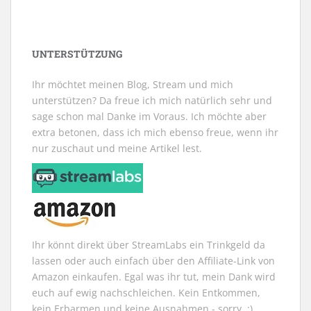
m
m
e
u
m
e
F
F
n
e
F
n
e
e
s
m
e
(
n
n
t
F
n
W
s
s
e
e
s
i
t
t
r
n
t
r
UNTERSTÜTZUNG
e
e
g
s
e
d
r
r
e
t
r
i
g
g
ö
e
g
n
e
e
f
r
e
n
Ihr möchtet meinen Blog, Stream und mich
ö
ö
f
g
ö
e
f
f
n
e
f
u
unterstützen? Da freue ich mich natürlich sehr und
f
f
e
ö
f
e
n
n
t
f
n
m
sage schon mal Danke im Voraus. Ich möchte aber
e
e
)
f
e
F
extra betonen, dass ich mich ebenso freue, wenn ihr
t
t
n
t
e
)
)
e
)
n
nur zuschaut und meine Artikel lest.
t
s
)
t
e
r
g
e
ö
f
f
n
e
t
Ihr könnt direkt über StreamLabs ein Trinkgeld da
)
lassen oder auch einfach über den Affiliate-Link von
Amazon einkaufen. Egal was ihr tut, mein Dank wird
euch auf ewig nachschleichen. Kein Entkommen,
kein Erbarmen und keine Ausnahmen - sorry. ;)