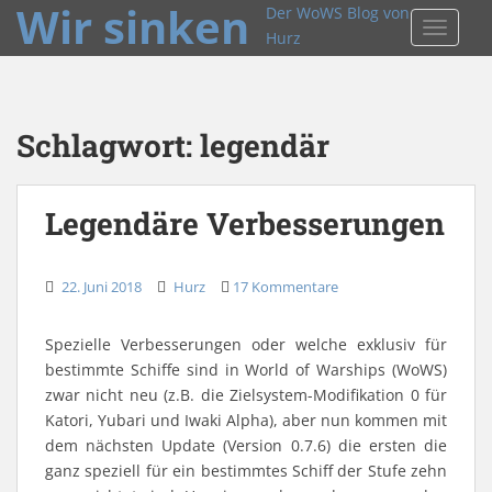
Wir sinken
Der WoWS Blog von
TOGGLE
Hurz
Schlagwort:
legendär
Legendäre Verbesserungen
22. Juni 2018
Hurz
17 Kommentare
Spezielle Verbesserungen oder welche exklusiv für
bestimmte Schiffe sind in World of Warships (WoWS)
zwar nicht neu (z.B. die Zielsystem-Modifikation 0 für
Katori, Yubari und Iwaki Alpha), aber nun kommen mit
dem nächsten Update (Version 0.7.6) die ersten die
ganz speziell für ein bestimmtes Schiff der Stufe zehn