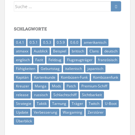
Suche
nach:
SCHLAGWORTE
0.4.1
0.5.1
0.5.3
0.5.9
0.6.0
amerikanisch
atmaxx
Ausblick
Beispiel
britisch
Clans
deutsch
englisch
Fazit
Feldzug
Flugzeugträger
französisch
Fähigkeiten
Geburtstag
italienisch
japanisch
Kapitän
Kartenkunde
Kombüsen-Funk
Kombüsenfunk
Kreuzer
Manga
Mods
Patch
Premium-Schiff
release
russisch
Schlachtschiff
Sichtbarkeit
Strategie
Taktik
Tarnung
Träger
Twitch
U-Boot
Update
Verbesserung
Wargaming
Zerstörer
Überblick