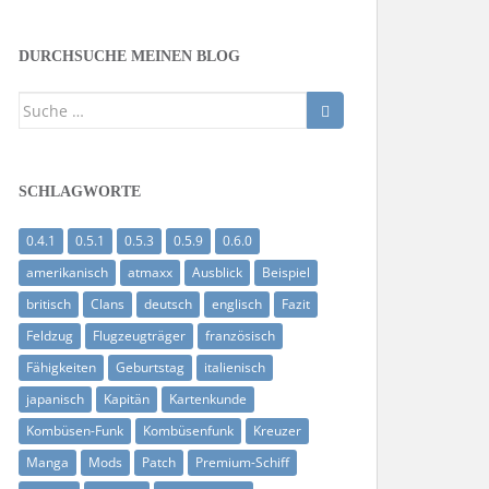
DURCHSUCHE MEINEN BLOG
Suche
nach:
SCHLAGWORTE
0.4.1
0.5.1
0.5.3
0.5.9
0.6.0
amerikanisch
atmaxx
Ausblick
Beispiel
britisch
Clans
deutsch
englisch
Fazit
Feldzug
Flugzeugträger
französisch
Fähigkeiten
Geburtstag
italienisch
japanisch
Kapitän
Kartenkunde
Kombüsen-Funk
Kombüsenfunk
Kreuzer
Manga
Mods
Patch
Premium-Schiff