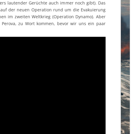
ers lautender Gerüchte auch immer noch gibt). Das
 auf der neuen Operation rund um die Evakuierung
chen im zweiten Weltkrieg (Operation Dynamo). Aber
 Perova, zu Wort kommen, bevor wir uns ein paar