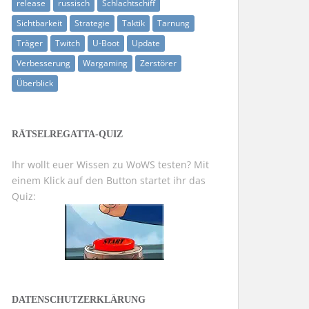
release
russisch
Schlachtschiff
Sichtbarkeit
Strategie
Taktik
Tarnung
Träger
Twitch
U-Boot
Update
Verbesserung
Wargaming
Zerstörer
Überblick
RÄTSELREGATTA-QUIZ
Ihr wollt euer Wissen zu WoWS testen? Mit
einem Klick auf den Button startet ihr das
Quiz:
DATENSCHUTZERKLÄRUNG