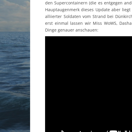
den Supercontainern (die es entgegen and
Hauptaugenmerk dieses Update aber liegt
alliierter Soldaten vom Strand bei Dünkir
erst einmal lassen wir Miss WoWS, Dasha
Dinge genauer anschauen: