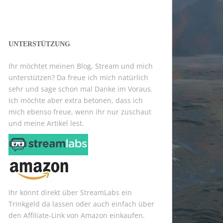
UNTERSTÜTZUNG
Ihr möchtet meinen Blog, Stream und mich
unterstützen? Da freue ich mich natürlich
sehr und sage schon mal Danke im Voraus.
Ich möchte aber extra betonen, dass ich
mich ebenso freue, wenn ihr nur zuschaut
und meine Artikel lest.
Ihr könnt direkt über StreamLabs ein
Trinkgeld da lassen oder auch einfach über
den Affiliate-Link von Amazon einkaufen.