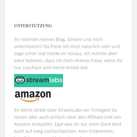
e
e
F
e
e
d
m
m
e
u
m
e
F
F
n
e
F
n
e
e
s
m
e
(
n
n
t
F
n
W
s
s
e
e
s
i
t
t
r
n
t
r
UNTERSTÜTZUNG
e
e
g
s
e
d
r
r
e
t
r
i
g
g
ö
e
g
n
e
e
f
r
e
n
Ihr möchtet meinen Blog, Stream und mich
ö
ö
f
g
ö
e
f
f
n
e
f
u
unterstützen? Da freue ich mich natürlich sehr und
f
f
e
ö
f
e
n
n
t
f
n
m
sage schon mal Danke im Voraus. Ich möchte aber
e
e
)
f
e
F
extra betonen, dass ich mich ebenso freue, wenn ihr
t
t
n
t
e
)
)
e
)
n
nur zuschaut und meine Artikel lest.
t
s
)
t
e
r
g
e
ö
f
f
n
e
t
Ihr könnt direkt über StreamLabs ein Trinkgeld da
)
lassen oder auch einfach über den Affiliate-Link von
Amazon einkaufen. Egal was ihr tut, mein Dank wird
euch auf ewig nachschleichen. Kein Entkommen,