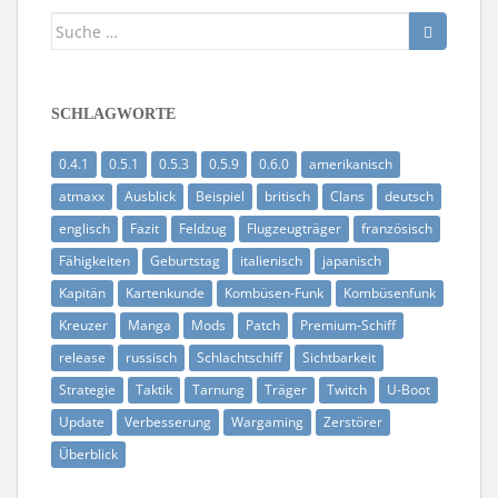
Suche
nach:
SCHLAGWORTE
0.4.1
0.5.1
0.5.3
0.5.9
0.6.0
amerikanisch
atmaxx
Ausblick
Beispiel
britisch
Clans
deutsch
englisch
Fazit
Feldzug
Flugzeugträger
französisch
Fähigkeiten
Geburtstag
italienisch
japanisch
Kapitän
Kartenkunde
Kombüsen-Funk
Kombüsenfunk
Kreuzer
Manga
Mods
Patch
Premium-Schiff
release
russisch
Schlachtschiff
Sichtbarkeit
Strategie
Taktik
Tarnung
Träger
Twitch
U-Boot
Update
Verbesserung
Wargaming
Zerstörer
Überblick