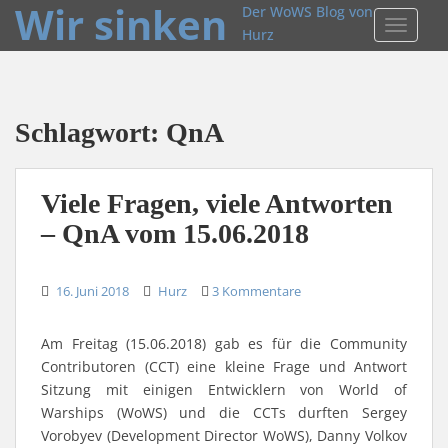
Wir sinken
Der WoWS Blog von
TOGGLE
Hurz
Schlagwort:
QnA
Viele Fragen, viele Antworten
– QnA vom 15.06.2018
16. Juni 2018
Hurz
3 Kommentare
Am Freitag (15.06.2018) gab es für die Community
Contributoren (CCT) eine kleine Frage und Antwort
Sitzung mit einigen Entwicklern von World of
Warships (WoWS) und die CCTs durften Sergey
Vorobyev (Development Director WoWS), Danny Volkov