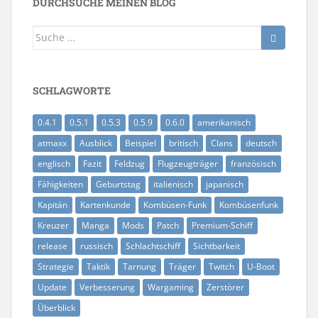
DURCHSUCHE MEINEN BLOG
Suche
nach:
SCHLAGWORTE
0.4.1
0.5.1
0.5.3
0.5.9
0.6.0
amerikanisch
atmaxx
Ausblick
Beispiel
britisch
Clans
deutsch
englisch
Fazit
Feldzug
Flugzeugträger
französisch
Fähigkeiten
Geburtstag
italienisch
japanisch
Kapitän
Kartenkunde
Kombüsen-Funk
Kombüsenfunk
Kreuzer
Manga
Mods
Patch
Premium-Schiff
release
russisch
Schlachtschiff
Sichtbarkeit
Strategie
Taktik
Tarnung
Träger
Twitch
U-Boot
Update
Verbesserung
Wargaming
Zerstörer
Überblick