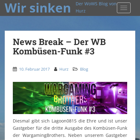
Wir sinken
Der WoWS Blog von
TOGGLE
Hurz
News Break – Der WB
Kombüsen-Funk #3
10. Februar 2017
Hurz
Blog
Diesmal gibt sich Lagoon0815 die Ehre und ist unser
Gastgeber für die dritte Ausgabe des Kombüsen-Funk
der WargamingBrothers. Neben unserem Gastgeber