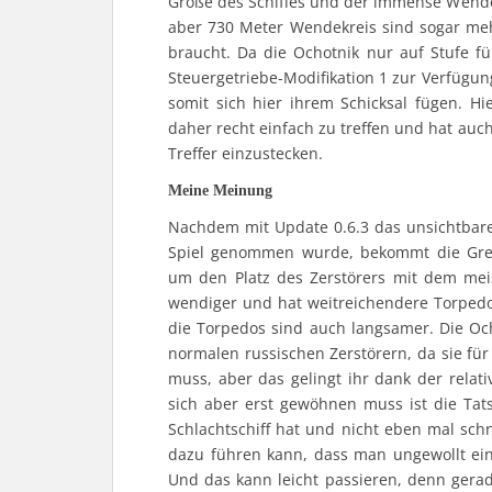
Größe des Schiffes und der immense Wendek
aber 730 Meter Wendekreis sind sogar meh
braucht. Da die Ochotnik nur auf Stufe fün
Steuergetriebe-Modifikation 1 zur Verfügung
somit sich hier ihrem Schicksal fügen. Hi
daher recht einfach zu treffen und hat auch
Treffer einzustecken.
Meine Meinung
Nachdem mit Update 0.6.3 das unsichtbare
Spiel genommen wurde, bekommt die Grem
um den Platz des Zerstörers mit dem meist
wendiger und hat weitreichendere Torpedo
die Torpedos sind auch langsamer. Die Och
normalen russischen Zerstörern, da sie fü
muss, aber das gelingt ihr dank der relat
sich aber erst gewöhnen muss ist die Tat
Schlachtschiff hat und nicht eben mal schn
dazu führen kann, dass man ungewollt ein
Und das kann leicht passieren, denn gerad