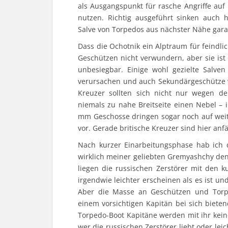
als Ausgangspunkt für rasche Angriffe auf 
nutzen. Richtig ausgeführt sinken auch h
Salve von Torpedos aus nächster Nähe garan
Dass die Ochotnik ein Alptraum für feindlic
Geschützen nicht verwundern, aber sie is
unbesiegbar. Einige wohl gezielte Salv
verursachen und auch Sekundärgeschütze vo
Kreuzer sollten sich nicht nur wegen de
niemals zu nahe Breitseite einen Nebel – i
mm Geschosse dringen sogar noch auf weite 
vor. Gerade britische Kreuzer sind hier anf
Nach kurzer Einarbeitungsphase hab ich d
wirklich meiner geliebten Gremyashchy de
liegen die russischen Zerstörer mit den k
irgendwie leichter erscheinen als es ist un
Aber die Masse an Geschützen und Torpe
einem vorsichtigen Kapitän bei sich biet
Torpedo-Boot Kapitäne werden mit ihr kein
wer die russischen Zerstörer liebt oder lei