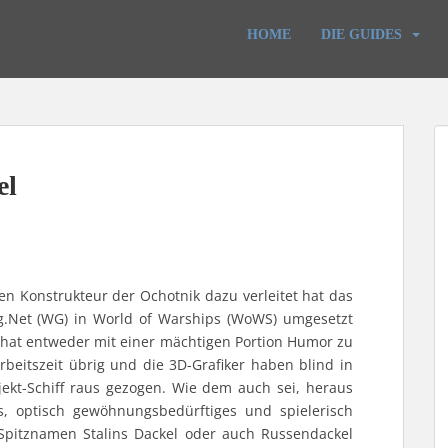
HOME
DIE GUIDES
el
n Konstrukteur der Ochotnik dazu verleitet hat das
g.Net (WG) in World of Warships (WoWS) umgesetzt
 hat entweder mit einer mächtigen Portion Humor zu
beitszeit übrig und die 3D-Grafiker haben blind in
ojekt-Schiff raus gezogen. Wie dem auch sei, heraus
, optisch gewöhnungsbedürftiges und spielerisch
n Spitznamen Stalins Dackel oder auch Russendackel