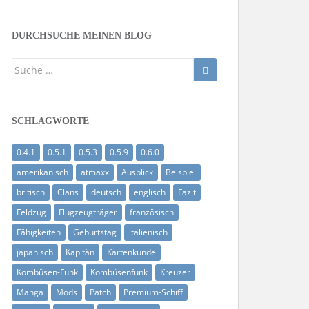
DURCHSUCHE MEINEN BLOG
Suche
nach:
SCHLAGWORTE
0.4.1
0.5.1
0.5.3
0.5.9
0.6.0
amerikanisch
atmaxx
Ausblick
Beispiel
britisch
Clans
deutsch
englisch
Fazit
Feldzug
Flugzeugträger
französisch
Fähigkeiten
Geburtstag
italienisch
japanisch
Kapitän
Kartenkunde
Kombüsen-Funk
Kombüsenfunk
Kreuzer
Manga
Mods
Patch
Premium-Schiff