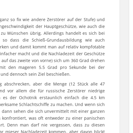
ganz so fix wie andere Zerstörer auf der Stufe) und
ehgeschwindigkeit der Hauptgeschütze, wie auch die
 zu Wünschen übrig. Allerdings handelt es sich bei
o dass die Schieß-Grundausbildung wie auch
irken und damit kommt man auf relativ kompfotable
einfacher macht und die Nachladezeit der Geschütze
is auf das zweite von vorne) sich um 360 Grad drehen
 mit den mageren 5.5 Grad pro Sekunde bei der
und dennoch sein Ziel beschießen.
g abschrecken, aber die Menge (12 Stück alle 47
nd vor allem die für russische Zerstörer niedrige
n es der Ochotnik erstaunlich einfach die 4.5 km
merksame Schlachtschiffe zu machen. Und wenn sich
, dann sehen die sich unvermittelt mit einer ganzen
konfrontiert, was oft entweder zu einer panischen
rt. Denn man darf nie vergessen, dass zu diesen
r mieser Nachladezeit kommen, aber davon blickt