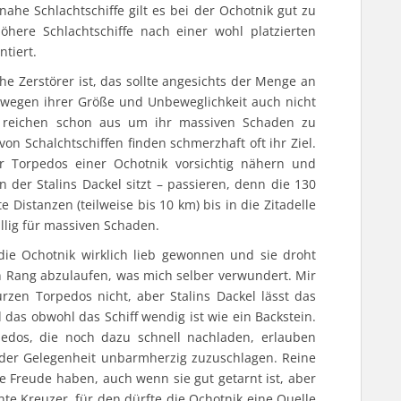
nahe Schlachtschiffe gilt es bei der Ochotnik gut zu
öhere Schlachtschiffe nach einer wohl platzierten
tiert.
he Zerstörer ist, das sollte angesichts der Menge an
t wegen ihrer Größe und Unbeweglichkeit auch nicht
en reichen schon aus um ihr massiven Schaden zu
n Schalchtschiffen finden schmerzhaft oft ihr Ziel.
r Torpedos einer Ochotnik vorsichtig nähern und
n der Stalins Dackel sitzt – passieren, denn die 130
Distanzen (teilweise bis 10 km) bis in die Zitadelle
ällig für massiven Schaden.
ie Ochotnik wirklich lieb gewonnen und sie droht
n Rang abzulaufen, was mich selber verwundert. Mir
urzen Torpedos nicht, aber Stalins Dackel lässt das
d das obwohl das Schiff wendig ist wie ein Backstein.
dos, die noch dazu schnell nachladen, erlauben
ender Gelegenheit unbarmherzig zuzuschlagen. Reine
e Freude haben, auch wenn sie gut getarnt ist, aber
chte Kreuzer, für den dürfte die Ochotnik eine Quelle