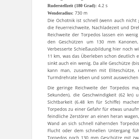
4.2 s
Ruderstellzeit (180 Grad):
730 m
Wenderadius:
Die Ochotnik ist schnell (wenn auch nicht 
die Feuerreichweite, Nachladezeit und Dr
Reichweite der Torpedos lassen ein wenig
den Geschützen um 130 mm Kanonen, s
Verbesserte Schießausbildung hier noch w
11 km, was das Überleben schon deutlich 
sinkt auch ein wenig. Da alle Geschütze (b
kann man, zusammen mit Eliteschütze,
Turmdrehrate leben und somit ausweichen 
Die geringe Reichweite der Torpedos ma
Sekunden), die Geschwindigkeit (62 kn) u
Sichtbarkeit (6.48 km für Schiffe) mache
Torpedos zu einer Gefahr für etwas unauf
feindliche Zerstörer an einen heran wagen
Wand an sich schnell nähernden Torpedos 
Flucht oder dem schnellen Untergang füh
Torpedos noch 130 mm Geschütze mit zwa