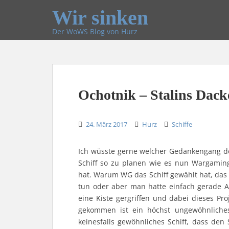
Wir sinken
Der WoWS Blog von Hurz
Ochotnik – Stalins Dack
24. März 2017
Hurz
Schiffe
Ich wüsste gerne welcher Gedankengang de
Schiff so zu planen wie es nun Wargamin
hat. Warum WG das Schiff gewählt hat, das
tun oder aber man hatte einfach gerade Ar
eine Kiste gergriffen und dabei dieses Pr
gekommen ist ein höchst ungewöhnliches
keinesfalls gewöhnliches Schiff, dass de