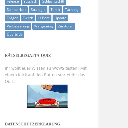
release
russisch
Schlachtschiff
Sichtbarkeit
Strategie
Taktik
Tarnung
Träger
Twitch
U-Boot
Update
Verbesserung
Wargaming
Zerstörer
Überblick
RÄTSELREGATTA-QUIZ
Ihr wollt euer Wissen zu WoWS testen? Mit
einem Klick auf den Button startet ihr das
Quiz:
DATENSCHUTZERKLÄRUNG