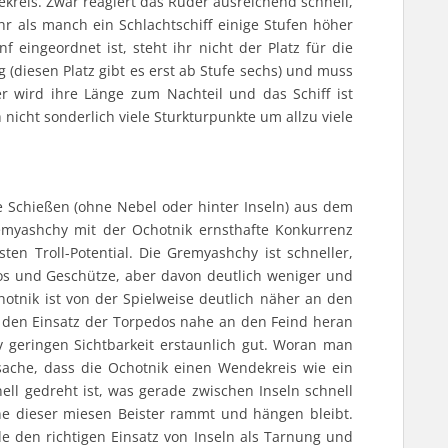
reis. Zwar reagiert das Ruder ausreichend schnell,
r als manch ein Schlachtschiff einige Stufen höher
f eingeordnet ist, steht ihr nicht der Platz für die
 (diesen Platz gibt es erst ab Stufe sechs) und muss
er wird ihre Länge zum Nachteil und das Schiff ist
 nicht sonderlich viele Sturkturpunkte um allzu viele
 Schießen (ohne Nebel oder hinter Inseln) aus dem
yashchy mit der Ochotnik ernsthafte Konkurrenz
en Troll-Potential. Die Gremyashchy ist schneller,
s und Geschütze, aber davon deutlich weniger und
otnik ist von der Spielweise deutlich näher an den
r den Einsatz der Torpedos nahe an den Feind heran
iv geringen Sichtbarkeit erstaunlich gut. Woran man
sache, dass die Ochotnik einen Wendekreis wie ein
ell gedreht ist, was gerade zwischen Inseln schnell
e dieser miesen Beister rammt und hängen bleibt.
e den richtigen Einsatz von Inseln als Tarnung und