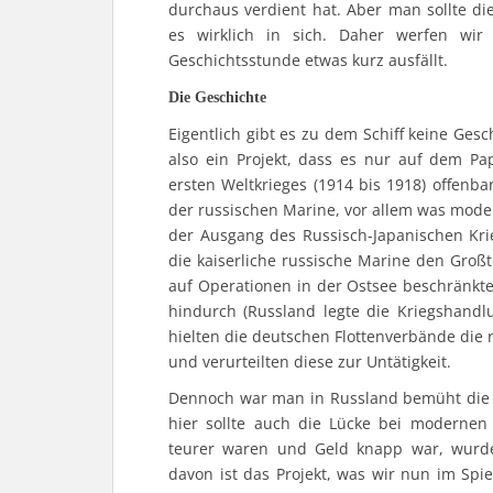
durchaus verdient hat. Aber man sollte di
es wirklich in sich. Daher werfen wir
Geschichtsstunde etwas kurz ausfällt.
Die Geschichte
Eigentlich gibt es zu dem Schiff keine Gesch
also ein Projekt, dass es nur auf dem P
ersten Weltkrieges (1914 bis 1918) offenb
der russischen Marine, vor allem was moder
der Ausgang des Russisch-Japanischen Kri
die kaiserliche russische Marine den Großte
auf Operationen in der Ostsee beschränkt
hindurch (Russland legte die Kriegshandl
hielten die deutschen Flottenverbände die 
und verurteilten diese zur Untätigkeit.
Dennoch war man in Russland bemüht die D
hier sollte auch die Lücke bei modernen
teurer waren und Geld knapp war, wurde
davon ist das Projekt, was wir nun im Spie