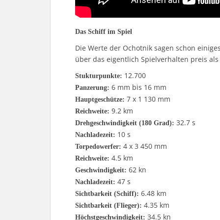
Das Schiff im Spiel
Die Werte der Ochotnik sagen schon einiges
über das eigentlich Spielverhalten preis al
12.700
Stukturpunkte:
6 mm bis 16 mm
Panzerung:
7 x 1 130 mm
Hauptgeschütze:
9.2 km
Reichweite:
32.7 s
Drehgeschwindigkeit (180 Grad):
10 s
Nachladezeit:
4 x 3 450 mm
Torpedowerfer:
4.5 km
Reichweite:
62 kn
Geschwindigkeit:
47 s
Nachladezeit:
6.48 km
Sichtbarkeit (Schiff):
4.35 km
Sichtbarkeit (Flieger):
34.5 kn
Höchstgeschwindigkeit: