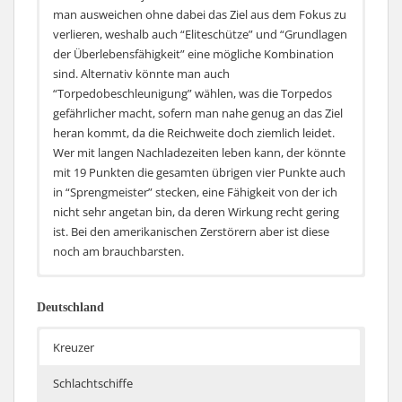
man ausweichen ohne dabei das Ziel aus dem Fokus zu
verlieren, weshalb auch “Eliteschütze” und “Grundlagen
der Überlebensfähigkeit” eine mögliche Kombination
sind. Alternativ könnte man auch
“Torpedobeschleunigung” wählen, was die Torpedos
gefährlicher macht, sofern man nahe genug an das Ziel
heran kommt, da die Reichweite doch ziemlich leidet.
Wer mit langen Nachladezeiten leben kann, der könnte
mit 19 Punkten die gesamten übrigen vier Punkte auch
in “Sprengmeister” stecken, eine Fähigkeit von der ich
nicht sehr angetan bin, da deren Wirkung recht gering
ist. Bei den amerikanischen Zerstörern aber ist diese
noch am brauchbarsten.
Alternative I (stärkere Flugabwehr und daher mehr
Erste Wahl:
Erste Wahl:
Erste Wahl:
unterstützend):
Deutschland
Erste Wahl:
Kreuzer
Schlachtschiffe