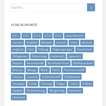
Suche
nach:
SCHLAGWORTE
0.4.1
0.5.1
0.5.3
0.5.9
0.6.0
amerikanisch
atmaxx
Ausblick
Beispiel
britisch
Clans
deutsch
englisch
Fazit
Feldzug
Flugzeugträger
französisch
Fähigkeiten
Geburtstag
italienisch
japanisch
Kapitän
Kartenkunde
Kombüsen-Funk
Kombüsenfunk
Kreuzer
Manga
Mods
Patch
Premium-Schiff
release
russisch
Schlachtschiff
Sichtbarkeit
Strategie
Taktik
Tarnung
Träger
Twitch
U-Boot
Update
Verbesserung
Wargaming
Zerstörer
Überblick