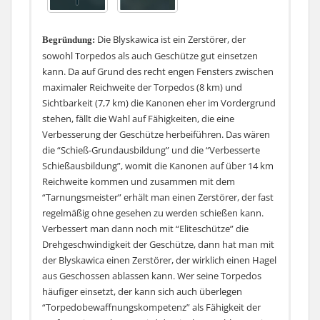
weniger aber dafür der Option auf Sonar (statt dem
Motor-Boost oder Defensives Feuer) ist die Lo Yang
zwar etwas anders als die amerikanische Schwester,
Die Blyskawica ist ein Zerstörer, der
Begründung:
aber das ändert nichts an der Ausbildung des Kapitäns.
sowohl Torpedos als auch Geschütze gut einsetzen
Bei beiden bilden die Fähigkeiten “Schieß-
kann. Da auf Grund des recht engen Fensters zwischen
Grundausbildung” und “Verbesserte Schießausbildung”
maximaler Reichweite der Torpedos (8 km) und
zur Verbesserung der Geschütze die Basis und mit “Mit
Sichtbarkeit (7,7 km) die Kanonen eher im Vordergrund
letzter Anstrengung” und “Inspekteur” sorgt man für
stehen, fällt die Wahl auf Fähigkeiten, die eine
das nötige Plus an Überlebensfähigkeit. Wie bei allen
Verbesserung der Geschütze herbeiführen. Das wären
Zerstörern gibt es eigentlich keine Alternative zu
die “Schieß-Grundausbildung” und die “Verbesserte
“Tarnungsmeister” auf Stufe fünf, denn Tarnung ist der
Schießausbildung”, womit die Kanonen auf über 14 km
Garant für Schaden, Überleben und Punkte für einen
Reichweite kommen und zusammen mit dem
Zerstörer. Anschließend würde ich empfehlen diese mit
“Tarnungsmeister” erhält man einen Zerstörer, der fast
“Grundlagen der Überlebensfähigkeit” noch ein wenig
regelmäßig ohne gesehen zu werden schießen kann.
zu unterstützen, während man mit
Verbessert man dann noch mit “Eliteschütze” die
“Torpedobewaffnungskompetenz” die Torpedos noch
Drehgeschwindigkeit der Geschütze, dann hat man mit
ein wenig effektiver, da häufiger einsetzbar, macht.
der Blyskawica einen Zerstörer, der wirklich einen Hagel
aus Geschossen ablassen kann. Wer seine Torpedos
häufiger einsetzt, der kann sich auch überlegen
“Torpedobewaffnungskompetenz” als Fähigkeit der