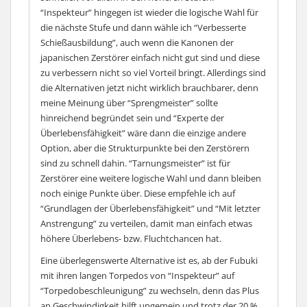
“Inspekteur” hingegen ist wieder die logische Wahl für
auch statt “Schieß-Grundausbildung” und
die nächste Stufe und dann wähle ich “Verbesserte
“Brandschutz” auf “Wachsamkeit” oder “Höchste
Schießausbildung”, auch wenn die Kanonen der
Alarmbereitschaft” gehen, wobei ich auf keinen Fall
japanischen Zerstörer einfach nicht gut sind und diese
dafür auf “Grundlagen der Überlebensfähigkeit”
zu verbessern nicht so viel Vorteil bringt. Allerdings sind
verzichten würde. Ich persönlich finde aber schneller
die Alternativen jetzt nicht wirklich brauchbarer, denn
feuernde Sekundär- und Flak-Geschütze hilfreicher.
meine Meinung über “Sprengmeister” sollte
hinreichend begründet sein und “Experte der
Überlebensfähigkeit” wäre dann die einzige andere
Option, aber die Strukturpunkte bei den Zerstörern
sind zu schnell dahin. “Tarnungsmeister” ist für
Zerstörer eine weitere logische Wahl und dann bleiben
noch einige Punkte über. Diese empfehle ich auf
“Grundlagen der Überlebensfähigkeit” und “Mit letzter
Anstrengung” zu verteilen, damit man einfach etwas
höhere Überlebens- bzw. Fluchtchancen hat.
Eine überlegenswerte Alternative ist es, ab der Fubuki
mit ihren langen Torpedos von “Inspekteur” auf
“Torpedobeschleunigung” zu wechseln, denn das Plus
an Geschwindigkeit hilft ungemein und trotz der 20 %