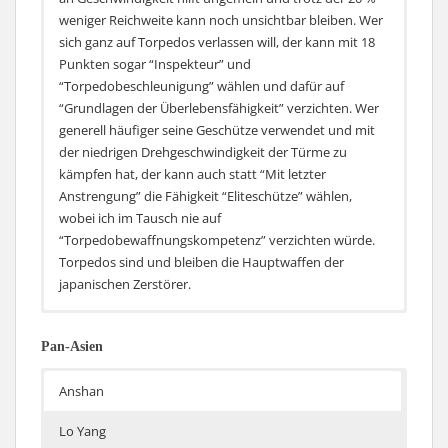
weniger Reichweite kann noch unsichtbar bleiben. Wer
sich ganz auf Torpedos verlassen will, der kann mit 18
Punkten sogar “Inspekteur” und
“Torpedobeschleunigung” wählen und dafür auf
“Grundlagen der Überlebensfähigkeit” verzichten. Wer
generell häufiger seine Geschütze verwendet und mit
der niedrigen Drehgeschwindigkeit der Türme zu
kämpfen hat, der kann auch statt “Mit letzter
Anstrengung” die Fähigkeit “Eliteschütze” wählen,
wobei ich im Tausch nie auf
“Torpedobewaffnungskompetenz” verzichten würde.
Torpedos sind und bleiben die Hauptwaffen der
japanischen Zerstörer.
Erste Wahl:
Erste Wahl:
Erste Wahl:
Pan-Asien
Anshan
Lo Yang