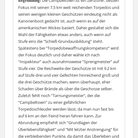
Die Campbeltown ist ein Zerstörer, dessen
Begründung:
nur für Flak-Geschütze über 85 mm und ist für alle
Daher sind “Grundlagen der Überlebensfähigkeit” und
verlieren, weshalb “Schieß-Grundausbildung” (früh
Fokus mit seinen 7,5 km weit reichenden Torpedos und
darunter verschwendet. Wie die Alternative aussehen
“Inspekteur” eigentlich gesetzt, allerdings würde ich auf
dazu genommen) und “Verbesserte Schießausbildung”
seinen wenigen kleinen Geschützen eindeutig nicht als
kann ist hier extra aufgeführt, allerdings wird man
“Präventive Maßnahmen” noch eher verzichten als bei
helfen die Flugzeuge die es auf einen abgesehen haben
Kanonenboot gedacht ist, auch wenn es auf der
damit wenn eher in Team-Gefechten glücklich werden,
der Tirpitz, denn die deutschen Schlachtschiffe habe
etwas im Schach zu halten oder vorlaute Zerstörer
amerikanischen Wickes basiert. Daher gestaltet sich die
wenn man die Aufgabe hat Freunde gegen Luftangriffe
noch bessere Sekundärgeschütze als diese. Daher
abzuwehren. Das Überleben des eigenen Schiffes
Wahl der Fähigkeiten etwas anders, auch wenn auf
zu schützen.
kollidiert diese Fähigkeit mit “Manuelles Feuern der
sichert man durch “Inspekteur” und “Präventive
Stufe eins die “Schieß-Grundausbildung” steht.
Sekundärbewaffnung”, welche man in meinen Augen
Maßnahmen”, was einem häufigere Reparaturen
Spätestens bei “Torpedobewaffnungskompetenz” wird
unbedingt wählen sollte, auch wenn die Geschütze
ermöglicht und die ärgerlichen Ausfälle, von
der Fokus deutlich und daher wähle ich nach
dann nur bei Selektion eines Ziels feuern, aber dafür
Geschützen, Luftabwehr und so weiter, mildert. Eine
“Inspekteur” auch ausnahmsweise “Sprengmeister” auf
sehr viel genauer. Auch wenn die Türme der deutschen
gern genommene Alternative dazu ist aber “Manuelles
Stufe vier. Die Reichweite der Geschütze ist mit 9.2 km
(meistern) Schlachtschiffe schneller drehen als die der
Feuern der Sekundärbewaffnung”, da die
auf Stufe drei und vier Gefechten hinreichend groß und
anderer Nationen, ist das noch lange kein Grund auf
Sekundärgeschützen zusammen mit den Torpedos und
die drei Geschütze machen, wenn überhaupt, eher
“Eliteschütze” zu verzichten, denn schneller ist hier
der guten Front-Panzerung der Tirpitz erstaunlich
Schaden über Brände als über die Geschosse selber.
relativ und im Nahkampf, der Spezialität der deutschen
effektiv sein können, wenn man es schafft so nahe
Zuletzt fehlt noch “Tarnungsmeister”, der die
Schlachtschiffe, kann jede Sekunde weniger das
heran zu kommen. Zwar haben die Sekundärgeschütze
“Campbeltown” zu einer gefährlichen
Überleben sichern. Außerdem ist es ärgerlich, wenn
der Tirpitz nicht die Reichweite von denen der
Torpedoschleuder werden lässt, da man nun fast bis
man die schnelle Nachladezeit der Geschütze verliert,
Bismarck, aber dennoch sind es starke Waffen, die zu
auf 6 km an den Feind heran fahren kann. Zur
nur weil die Türme nicht schnell genug auf das Ziel
nutzen man lernen und daher stützen sollte.
Abrundung empfiehlt sich “Grundlagen der
ausgerichtet sind.
Überlebensfähigkeit” und “Mit letzter Anstrengung” für
Wie bei anderen Schlachtschiffen auch, stellen
die verbleibenden Punkte, da damit das Überleben und