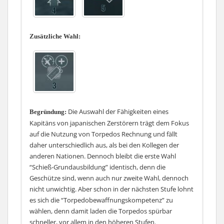
ziemlich genau.
Damit man die Sekundärbewaffnung weiter stärkt,
wäre “Schieß-Grundausbildung” meine logische Wahl in
Zusätzliche Wahl:
der Folge, aber damit bleiben realistisch zwei Punkte
über, die man noch vergeben kann. Hier wäre
“Brandschutz” eine gangbare Alternative, auch wenn
die Wirkung dieser Fähigkeit eher gering bis nicht
vorhanden ist, aber bevor man die Punkte verkommen
lässt, ist es eine Option. Einige Spieler nehme auch
Die Auswahl der Fähigkeiten eines
Begründung:
immer gerne “Ladeexperte” bei einem Schlachtschiff,
Kapitäns von japanischen Zerstörern trägt dem Fokus
was durchaus eine mögliche Alternative ist, ich
auf die Nutzung von Torpedos Rechnung und fällt
persönlich aber für wenig brauchbar halte. Gegen
daher unterschiedlich aus, als bei den Kollegen der
Zerstörer hat man seine Sekundärgeschütze und
anderen Nationen. Dennoch bleibt die erste Wahl
“Ladeexperte” greift nur dann, wenn alle Geschütze
“Schieß-Grundausbildung” identisch, denn die
geladen sind und sich keines im Ladevorgang befindet.
Geschütze sind, wenn auch nur zweite Wahl, dennoch
Außerdem hat man in der Regel mehr als genug Zeit zu
nicht unwichtig. Aber schon in der nächsten Stufe lohnt
laden, denn die Türme müssen erst einmal ausgerichtet
es sich die “Torpedobewaffnungskompetenz” zu
werden, was meist lange dauert, außer der Zerstörer ist
wählen, denn damit laden die Torpedos spürbar
wahnsinnig und fährt direkt auf einen zu. Wem die
schneller, vor allem in den höheren Stufen.
Sekundärgeschütze so schon ausreichen, der kann