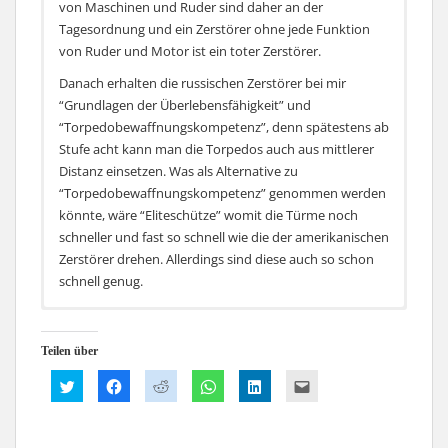
von Maschinen und Ruder sind daher an der
Tagesordnung und ein Zerstörer ohne jede Funktion
von Ruder und Motor ist ein toter Zerstörer.
Danach erhalten die russischen Zerstörer bei mir
“Grundlagen der Überlebensfähigkeit” und
“Torpedobewaffnungskompetenz”, denn spätestens ab
Stufe acht kann man die Torpedos auch aus mittlerer
Distanz einsetzen. Was als Alternative zu
“Torpedobewaffnungskompetenz” genommen werden
könnte, wäre “Eliteschütze” womit die Türme noch
schneller und fast so schnell wie die der amerikanischen
Zerstörer drehen. Allerdings sind diese auch so schon
schnell genug.
Alternative I (stärkere Flugabwehr und daher mehr
Erste Wahl:
unterstützend):
Teilen über
Erste Wahl:
K
K
K
K
K
K
l
l
l
l
l
l
i
i
i
i
i
i
c
c
c
c
c
c
k
k
k
k
k
k
,
,
,
e
,
,