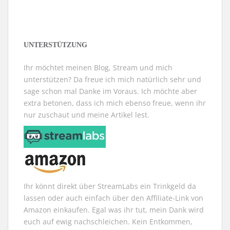
großen Schiffen schnell viel Schaden bekommt.
Allerdings wird man auch mit “
Experte der
Überlebensfähigkeit
” nicht wirklich zu dem was man in
Online-Rollenspielen als tank bezeichnen würde, denn
UNTERSTÜTZUNG
dünne Panzerung bleibt dünne Panzerung. Und die
bessere Tarnung kann einem erlauben besser zu
Ihr möchtet meinen Blog, Stream und mich
entkommen, wenn man sein Geschützfeuer eingestellt
unterstützen? Da freue ich mich natürlich sehr und
hat und versucht der Antwort des Gegners zu
sage schon mal Danke im Voraus. Ich möchte aber
entgehen.
extra betonen, dass ich mich ebenso freue, wenn ihr
nur zuschaut und meine Artikel lest.
Ihr könnt direkt über StreamLabs ein Trinkgeld da
lassen oder auch einfach über den Affiliate-Link von
Amazon einkaufen. Egal was ihr tut, mein Dank wird
euch auf ewig nachschleichen. Kein Entkommen,