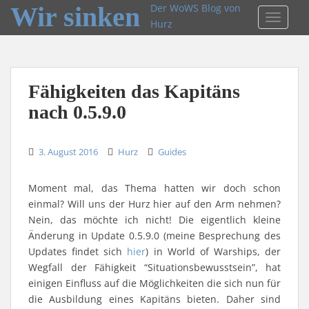
Wir sinken
Der WoWS Blog von
TOGGLE
Hurz
Fähigkeiten das Kapitäns
nach 0.5.9.0
3. August 2016
Hurz
Guides
Moment mal, das Thema hatten wir doch schon
einmal? Will uns der Hurz hier auf den Arm nehmen?
Nein, das möchte ich nicht! Die eigentlich kleine
Änderung in Update 0.5.9.0 (meine Besprechung des
Updates findet sich
hier
) in World of Warships, der
Wegfall der Fähigkeit “Situationsbewusstsein”, hat
einigen Einfluss auf die Möglichkeiten die sich nun für
die Ausbildung eines Kapitäns bieten. Daher sind