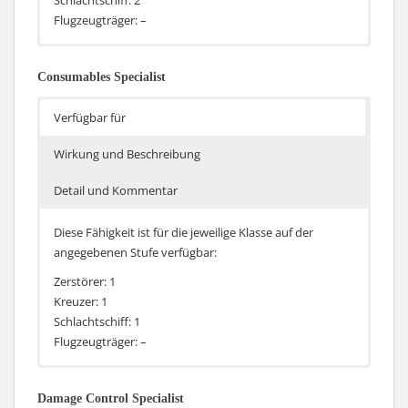
Schlachtschiff: 2
Flugzeugträger: –
Reduziert die Nachladezeit für Hydroakustische Suche,
Die Wirkung gegenüber Tausendsassa wird zwar
Überwachungsradar, Nebelerzeuger und Motorboost
verdoppelt, aber dafür sind auch nicht alle
Consumables Specialist
um 10%.
Verbrauchsgüter von dem Bonus betroffen. Senkt die
Nachladezeit der Verbrauchsgüter die von
Verfügbar für
Consumables Specialist nicht erfasst werden.
Wirkung und Beschreibung
Detail und Kommentar
Diese Fähigkeit ist für die jeweilige Klasse auf der
angegebenen Stufe verfügbar:
Zerstörer: 1
Kreuzer: 1
Schlachtschiff: 1
Flugzeugträger: –
Reduziert die Nachladezeit für Hauptbatterie
Die Wirkung gegenüber Tausendsassa wird zwar
Nachladebooster, Torpedo-Nachladebeschleuniger,
verdoppelt, aber dafür sind auch nicht alle
Damage Control Specialist