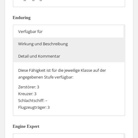
Reduziert die Nachladezeit von
Schlachtschiffe können damit schneller wieder
Schadensbegrenzungsteam und Reparaturmannschaft
Reparieren oder Schäden, Brände und Flutungen
Enduring
um 5%
beheben und steigern damit ihre Überlebensfähigkeit
ein wenig.
Verfügbar für
Wirkung und Beschreibung
Detail und Kommentar
Diese Fähigkeit ist für die jeweilige Klasse auf der
angegebenen Stufe verfügbar:
Zerstörer: 3
Kreuzer: 3
Schlachtschiff: –
Flugzeugträger: 3
Strukturpunkte des Schiffes bzw. der Flugzeuge steigt
Die Fähigkeit ist identisch zu Experte der
pro Stufe um 350 Punkte bzw. 25 Punkte
Überlebensfähigkeit.
Engine Expert