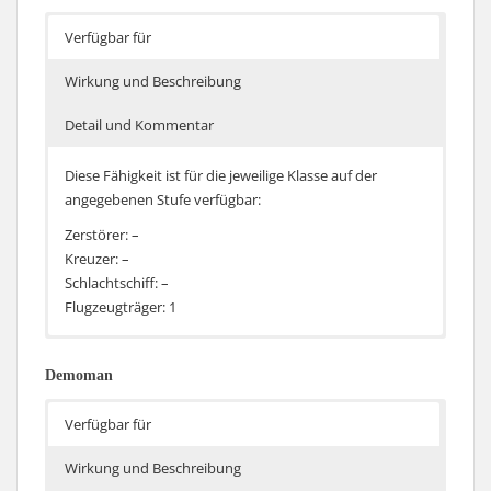
Aufklärungsflugzeug, Jäger und Defensives Fla-Feuer
Verbrauchsgüter von dem Bonus betroffen. Senkt die
um 10%
Nachladezeit der Verbrauchsgüter die von
Verfügbar für
Consumables Expert nicht erfasst werden.
Wirkung und Beschreibung
Detail und Kommentar
Diese Fähigkeit ist für die jeweilige Klasse auf der
angegebenen Stufe verfügbar:
Zerstörer: –
Kreuzer: –
Schlachtschiff: –
Flugzeugträger: 1
Reduziert die Nachladezeit des
Die Fähigkeit ist identisch zu Höchste
Schadensbegrenzungsteams um 10%
Alarmbereitschaft.
Demoman
Verfügbar für
Wirkung und Beschreibung