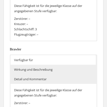
Diese Fähigkeit ist für die jeweilige Klasse auf der
angegebenen Stufe verfügbar:
Zerstörer: –
Kreuzer: –
Schlachtschiff: 3
Flugzeugträger: –
Der Schaden der panzerbrechenden Geschosse steigt
Im Gegensatz zu der neuen Fähigkeit AP Demolition
um 5%, die Dauer von Bränden und Flutungen steigt
Expert bekommen Schlachtschiffe den Bonusschaden
Brawler
um jeweils 40%
nur in Verbindung mit einem heftigen Nachteil. Damit
wird diese Fähigkeit nicht zu einem “must have” oder
Verfügbar für
“no brainer”, sondern die Auswahl sollte gut überlegt
sein.
Wirkung und Beschreibung
Detail und Kommentar
Diese Fähigkeit ist für die jeweilige Klasse auf der
angegebenen Stufe verfügbar:
Zerstörer: –