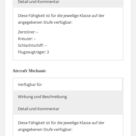
Detail und Kommentar
Diese Fähigkeit ist für die jeweilige Klasse auf der
angegebenen Stufe verfügbar:
Zerstörer: –
Kreuzer: –
Schlachtschiff: –
Flugzeugträger: 3
Der Schaden durch den kontinuierlichen Schaden der
Die Fähigkeit ist identisch zu Flugzeugpanzerung bisher
Flugabwehr an Flugzeugen sinkt um 10%
und betrifft weiterhin nur den kontinuierlichen
Aircraft Mechanic
Schaden, nicht aber den Schaden durch die Flak-
Explosionen.
Verfügbar für
Wirkung und Beschreibung
Detail und Kommentar
Diese Fähigkeit ist für die jeweilige Klasse auf der
angegebenen Stufe verfügbar: