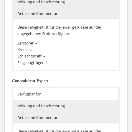
hingegen bekommen einen netten Bonus.
Wirkung und Beschreibung
Detail und Kommentar
Diese Fähigkeit ist für die jeweilige Klasse auf der
angegebenen Stufe verfügbar:
Zerstörer: –
Kreuzer: –
Schlachtschiff: –
Flugzeugträger: 4
Die Reichweite der Sekundärgeschütze steigt um 20%
Ohne Malus oder Beschränkung schießen die
und deren Streuung sinkt um 30%
Sekundärgeschütze weiter und genauer auf die
Concealment Expert
nächsten Ziele, egal ob diese ausgewählt wurden oder
nicht.
Verfügbar für
Wirkung und Beschreibung
Detail und Kommentar
Diese Fähigkeit ist für die jeweilige Klasse auf der