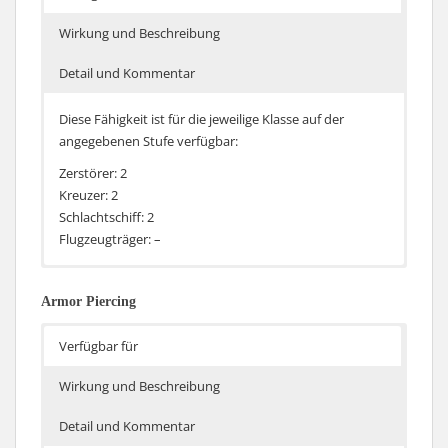
bei zum Beispiel den britischen leichten Kreuzern (Reihe
bis zur Minotaur) nutzlos.
Wirkung und Beschreibung
Detail und Kommentar
Diese Fähigkeit ist für die jeweilige Klasse auf der
angegebenen Stufe verfügbar:
Zerstörer: 2
Kreuzer: 2
Schlachtschiff: 2
Flugzeugträger: –
Die Zahl der Feinde die gerade auf einen mit den
Die Fähigkeit ist identisch zu Vorrangiges Ziel.
Hauptgeschützen zielen wird angezeigt
Armor Piercing
Verfügbar für
Wirkung und Beschreibung
Detail und Kommentar