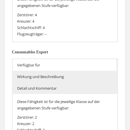
angegebenen Stufe verfügbar:
Zerstörer: 4
Kreuzer: 4
Schlachtschiff: 4
Flugzeugträger: –
Reduziert die Sichtbarkeit des Schiffes um 10%
Die Fähigkeit ist identisch zu Tarnungsmeister.
Consumables Expert
Verfügbar für
Wirkung und Beschreibung
Detail und Kommentar
Diese Fähigkeit ist für die jeweilige Klasse auf der
angegebenen Stufe verfügbar:
Zerstörer: 2
Kreuzer: 2