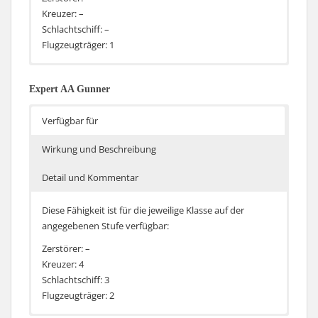
Kreuzer: –
Schlachtschiff: –
Flugzeugträger: 1
Die Nachladezeit von Motorkühlung der Flieger sinkt
Damit sind die Staffeln in der Lage früher wieder die
um 20%
Motorkühlung zu verwenden und damit häufiger den
Expert AA Gunner
Motorboost. Somit können sie sich etwas schneller
über die Karte bewegen.
Verfügbar für
Wirkung und Beschreibung
Detail und Kommentar
Diese Fähigkeit ist für die jeweilige Klasse auf der
angegebenen Stufe verfügbar:
Zerstörer: –
Kreuzer: 4
Schlachtschiff: 3
Flugzeugträger: 2