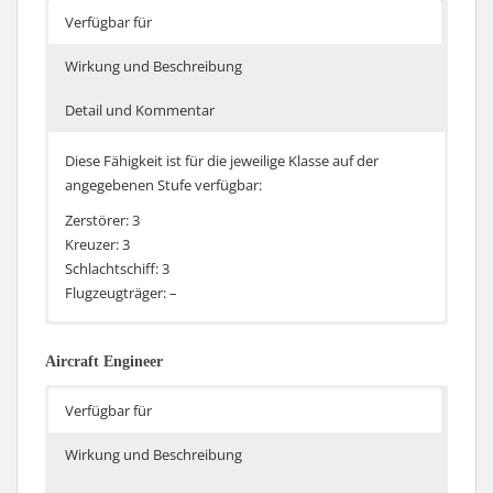
Verfügbar für
Wirkung und Beschreibung
Detail und Kommentar
Diese Fähigkeit ist für die jeweilige Klasse auf der
angegebenen Stufe verfügbar:
Zerstörer: 3
Kreuzer: 3
Schlachtschiff: 3
Flugzeugträger: –
Für jeweils 1% verlorene Strukturpunkte sinkt die
Zusätzlich zu der bisherigen Senkung der Nachladezeit
Nachladezeit aller Bewaffnung des Schiffs um 0.2% und
bei Adrenalinrausch wird nun auch die Flugabwehr mit
Aircraft Engineer
der Schaden der Flugabwehr steigt um 0.2%
sinkenden Strukturpunkten gesteigert. Damit wird ein
angeschlagenes Schiff für einen Träger zu einem
Verfügbar für
gefährlicheren bzw. unattraktiveren Ziel.
Wirkung und Beschreibung