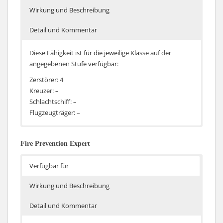
Wirkung und Beschreibung
Detail und Kommentar
Diese Fähigkeit ist für die jeweilige Klasse auf der
angegebenen Stufe verfügbar:
Zerstörer: 4
Kreuzer: –
Schlachtschiff: –
Flugzeugträger: –
Erhöht dich Sichbarkeit des Schiffes um 5%, aber
Der Malus von 5% auf die Sichtbarkeit gilt dauerhaft,
reduziert die Nachladezeit der Geschütze unter
die Reduzierung der Nachladezeit aber nur wenn das
Fire Prevention Expert
gewissen Umständen um 10%
Schiff entdeckt ist. Damit wird diese Fähigkeit sich
hauptsächlich für die Zerstörer lohnen, die vorwiegend
Verfügbar für
als sehr kleine Kreuzer unterwegs sind (zum Beispiel
Kleber, Chabarowsk, Friesland) und ohne Deckung den
Wirkung und Beschreibung
Gegner mit Geschossen eindecken.
Detail und Kommentar