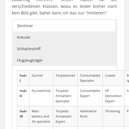
verschiedenen Klassen, wozu es leider bisher noch
kein Bild gibt, daher kann ich das nur “imitieren”:
Zerstörer
Kreuzer
Schlachtschiff
Flugzeugträger
Gunner
Torpedoman
Consumables
Loader
M
Stufe
Specialist
s
I
Pyrotechnist
Torpedo
Consumables
AP
A
Stufe
Armament
Expert
Demolition
II
Specialist
Expert
Main
Torpedo
Adrenaline
Threshing
P
Stufe
battery and
Armament
Rush
III
AA specialist
Expert