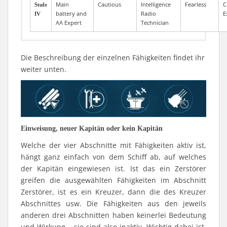
Main
Cautious
Intelligence
Fearless
C
Stufe
battery and
Radio
E
IV
AA Expert
Technician
Gunner
Loader
Aircraft
Pyrotechnist
Engine
Torpedoman
Engine
Consumables
Consumables
Damage
Emergency
Loader
СAP
AA
A
Stufe
Stufe
Stufe
Die Beschreibung der einzelnen Fähigkeiten findet ihr
Mechanic
Mechanic
Technician
Specialist
Specialist
Control
Repair
Special
I
I
I
Specialist
Specialist
weiter unten.
Pyrotechnist
Torpedo
Consumables
Spotting
A
Stufe
Gunner
Torpedo
Threshing
Torpedo
Armament
Engine
Consumables
Expert
Repair
Argus-Eyed
Aircraft
Expert
AA
II
Stufe
Stufe
Bombers
Armament
Specialist
Expert
Expert
Specialist
Expert
AA
Tr
II
II
Specialist
Specialist
Gunne
Ex
Demoman
Armor
Expert
Secondary
Piercing
Torpedoman
Pyrotechnist
Adrenaline
Adrenaline
Enduring
Survivability
AP
Aircraf
Ex
P
Stufe
Stufe
Stufe
Einweisung, neuer Kapitän oder kein Kapitän
Piercing
Marksman
Armament
Armament
– demolition
Rush
Rush
Expert
Demolition
Engine
Gu
III
III
III
Ballistician
expert
Expert
Welche der vier Abschnitte mit Fähigkeiten aktiv ist,
Navigator-
Ruthless
Close-
Stealthy
Senior
Stufe
hängt ganz einfach von dem Schiff ab, auf welches
Straight-A
Marksman
bombardier
Secondary
Brawler
quarters
Straight-A
Intelligence
Emergency
Threshing
Aircraf
Co
C
Stufe
Stufe
IV
Artillerist
Armament
Specialist
Artillerist
Radio
Repair
Engine
Ex
E
IV
IV
der Kapitän eingewiesen ist. Ist das ein Zerstörer
Expert
Technician
Expert
greifen die ausgewählten Fähigkeiten im Abschnitt
Zerstörer, ist es ein Kreuzer, dann die des Kreuzer
Abschnittes usw. Die Fähigkeiten aus den jeweils
anderen drei Abschnitten haben keinerlei Bedeutung
und Wirkung – sie sind also inaktiv. Wichtig dabei ist,