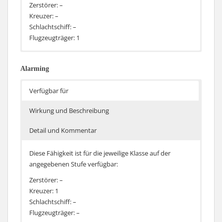
Zerstörer: –
Kreuzer: –
Schlachtschiff: –
Flugzeugträger: 1
Die Zeit für die Wiederherstellung eines verlorenen
Die Fähigkeit ist identisch zu Luftherrschaft.
Flugzeuges wird um 5% reduziert
Alarming
Verfügbar für
Wirkung und Beschreibung
Detail und Kommentar
Diese Fähigkeit ist für die jeweilige Klasse auf der
angegebenen Stufe verfügbar:
Zerstörer: –
Kreuzer: 1
Schlachtschiff: –
Flugzeugträger: –