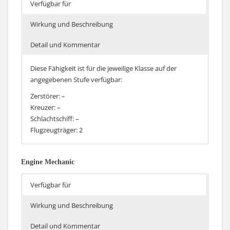
Verfügbar für
Wirkung und Beschreibung
Detail und Kommentar
Diese Fähigkeit ist für die jeweilige Klasse auf der
angegebenen Stufe verfügbar:
Zerstörer: –
Kreuzer: –
Schlachtschiff: –
Flugzeugträger: 2
Reisegeschwindigkeit der Flieger steigt um 2.5%
Die Fähigkeit ist identisch zu Verbesserte Motoren.
Engine Mechanic
Verfügbar für
Wirkung und Beschreibung
Detail und Kommentar