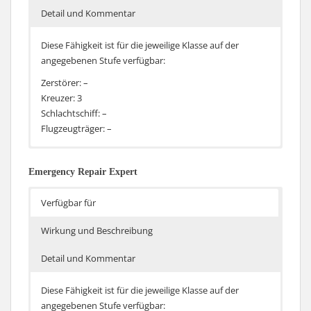
Detail und Kommentar
Diese Fähigkeit ist für die jeweilige Klasse auf der
angegebenen Stufe verfügbar:
Zerstörer: –
Kreuzer: 3
Schlachtschiff: –
Flugzeugträger: –
Steigert den Schaden von Sprenggranaten und SAP
Die Fähigkeit ist vor allem für leichte Kreuzer mit einem
Granaten um 10% und erhöht die Sichtbarkeit von
Kaliber von unter 150mm sehr interessant (sofern sie
Emergency Repair Expert
Schiffen mit Kaliber über 149mm um 15%
über Sprenggranaten oder SAP verfügen), was vor
allem die Kreuzer niedrigerer Stufen oder spezielle
Verfügbar für
Schiffe wie Atlante, Flint, Smolensk oder Colbert sind.
Andere Kreuzer mit größerem Kaliber (zum Beispiel die
Wirkung und Beschreibung
amerkanische leichte Kreuzer Reihe zur Worcester hin)
Detail und Kommentar
bekommen einen deutlichen Malus auf die Sichtbarkeit.
Diese Fähigkeit ist für die jeweilige Klasse auf der
angegebenen Stufe verfügbar: