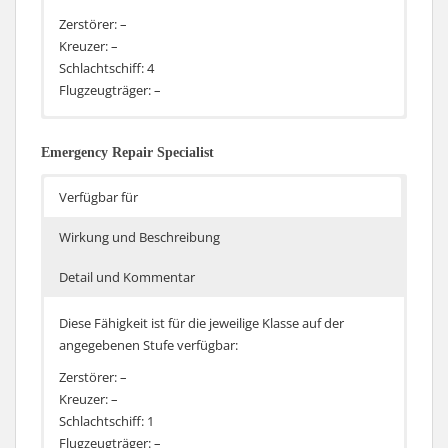
Zerstörer: –
Kreuzer: –
Schlachtschiff: 4
Flugzeugträger: –
Die Wirkungsdauer von Schadensbegrenzungsteam
Die längere Wirkungsdauer bedeutet längeren Schutz
und Reparaturmannschaft steigt um 10% und die Zahl
vor erneuten Bränden, Flutungen und Ausfällen und
Emergency Repair Specialist
der Anwendungen jeweils um 1
auch eine größere Menge an Stukturpunkten die
wieder hergestellt werden. Dazu kommt die zusätzliche
Verfügbar für
Anwendung, was zum Beispiel bei den russischen
Schlachtschiffen mit begrenzter Anzahl von
Wirkung und Beschreibung
Schadensbegrenzungsteams doppelt positivi ist.
Detail und Kommentar
Diese Fähigkeit ist für die jeweilige Klasse auf der
angegebenen Stufe verfügbar:
Zerstörer: –
Kreuzer: –
Schlachtschiff: 1
Flugzeugträger: –