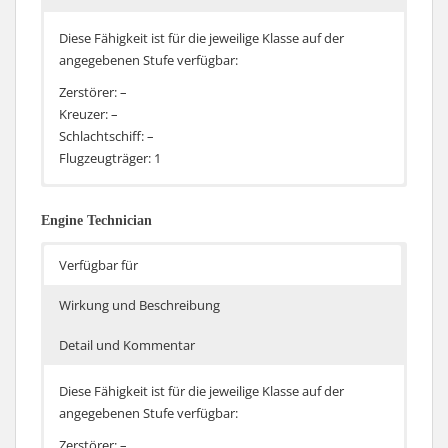
Diese Fähigkeit ist für die jeweilige Klasse auf der
angegebenen Stufe verfügbar:
Zerstörer: –
Kreuzer: –
Schlachtschiff: –
Flugzeugträger: 1
Dauer des Motorboosts der Flieger steigt um 10%
Die Fähigkeit ist identisch zu Verbesserter Motorboost.
Engine Technician
Verfügbar für
Wirkung und Beschreibung
Detail und Kommentar
Diese Fähigkeit ist für die jeweilige Klasse auf der
angegebenen Stufe verfügbar:
Zerstörer: –