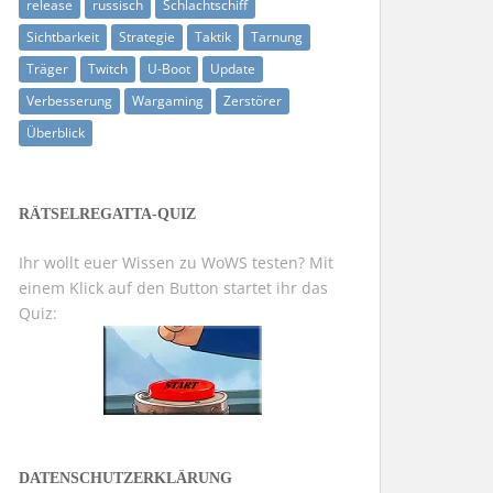
release
russisch
Schlachtschiff
Sichtbarkeit
Strategie
Taktik
Tarnung
Träger
Twitch
U-Boot
Update
Verbesserung
Wargaming
Zerstörer
Überblick
RÄTSELREGATTA-QUIZ
Ihr wollt euer Wissen zu WoWS testen? Mit
einem Klick auf den Button startet ihr das
Quiz:
DATENSCHUTZERKLÄRUNG