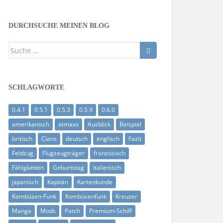
DURCHSUCHE MEINEN BLOG
Suche
nach:
SCHLAGWORTE
0.4.1
0.5.1
0.5.3
0.5.9
0.6.0
amerikanisch
atmaxx
Ausblick
Beispiel
britisch
Clans
deutsch
englisch
Fazit
Feldzug
Flugzeugträger
französisch
Fähigkeiten
Geburtstag
italienisch
japanisch
Kapitän
Kartenkunde
Kombüsen-Funk
Kombüsenfunk
Kreuzer
Manga
Mods
Patch
Premium-Schiff