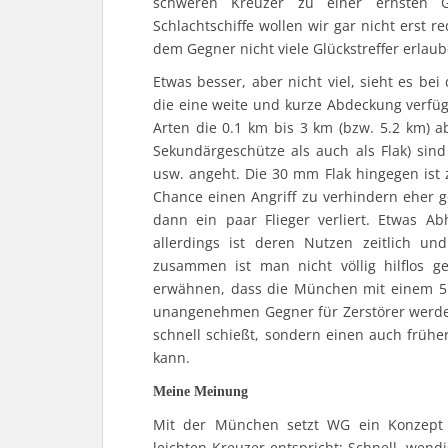
schweren Kreuzer zu einer ernsten G
Schlachtschiffe wollen wir gar nicht erst
dem Gegner nicht viele Glückstreffer erlaub
Etwas besser, aber nicht viel, sieht es b
die eine weite und kurze Abdeckung verfügt
Arten die 0.1 km bis 3 km (bzw. 5.2 km) 
Sekundärgeschütze als auch als Flak) sin
usw. angeht. Die 30 mm Flak hingegen ist 
Chance einen Angriff zu verhindern eher g
dann ein paar Flieger verliert. Etwas Ab
allerdings ist deren Nutzen zeitlich u
zusammen ist man nicht völlig hilflos ge
erwähnen, dass die München mit einem 5.5
unangenehmen Gegner für Zerstörer werden 
schnell schießt, sondern einen auch früh
kann.
Meine Meinung
Mit der München setzt WG ein Konzept 
leichten Kreuzer entspricht: Schnell, wen