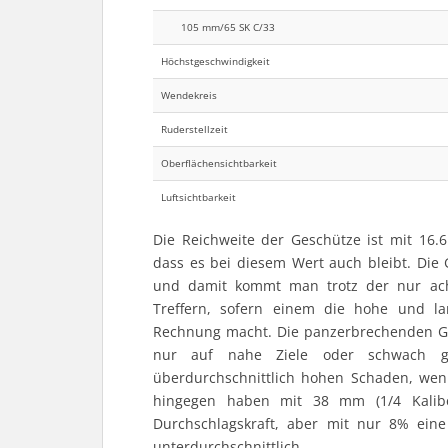
105 mm/65 SK C/33
Höchstgeschwindigkeit
Wendekreis
Ruderstellzeit
Oberflächensichtbarkeit
Luftsichtbarkeit
Die Reichweite der Geschütze ist mit 16.6
dass es bei diesem Wert auch bleibt. Die
und damit kommt man trotz der nur ach
Treffern, sofern einem die hohe und l
Rechnung macht. Die panzerbrechenden Ges
nur auf nahe Ziele oder schwach ge
überdurchschnittlich hohen Schaden, wen
hingegen haben mit 38 mm (1/4 Kalibe
Durchschlagskraft, aber mit nur 8% ein
unterdurchschnittlich.