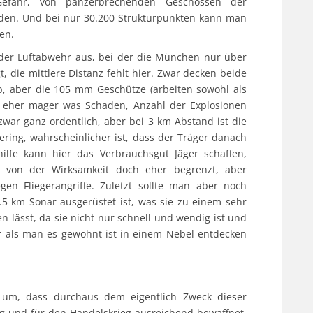
efahr, von panzerbrechenden Geschossen der
 reden. Und bei nur 30.200 Strukturpunkten kann man
en.
ei der Luftabwehr aus, bei der die München nur über
, die mittlere Distanz fehlt hier. Zwar decken beide
ab, aber die 105 mm Geschütze (arbeiten sowohl als
d eher mager was Schaden, Anzahl der Explosionen
zwar ganz ordentlich, aber bei 3 km Abstand ist die
ering, wahrscheinlicher ist, dass der Träger danach
hilfe kann hier das Verbrauchsgut Jäger schaffen,
nd von der Wirksamkeit doch eher begrenzt, aber
gen Fliegerangriffe. Zuletzt sollte man aber noch
 km Sonar ausgerüstet ist, was sie zu einem sehr
lässt, da sie nicht nur schnell und wendig ist und
er als man es gewohnt ist in einem Nebel entdecken
um, dass durchaus dem eigentlich Zweck dieser
dig und für den Handelskrieg ausreichend bewaffnet.