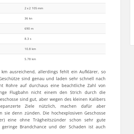
‎2 x 2 105 mm
36 kn
690 m
8.3 s
10.8 km
5.78 km
 km ausreichend, allerdings fehlt ein Aufklärer, so
 Geschütze sind genau und laden sehr schnell nach
t Rohre auf durchaus eine beachtliche Zahl von
ange Flugbahn nicht einem den Strich durch die
chosse sind gut, aber wegen des kleinen Kalibers
panzerte Ziele nützlich, machen dafür aber
n sie denn zünden. Die hochexplosiven Geschosse
r) eine ohne Trägheitszünder schon sehr gute
e geringe Brandchance und der Schaden ist auch