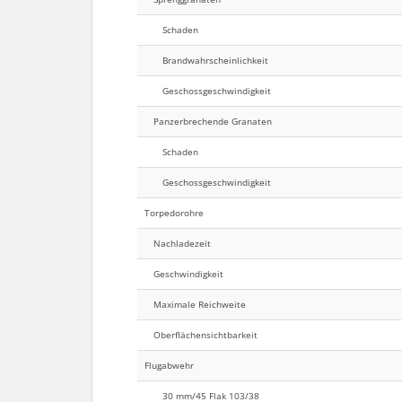
Schaden
Brandwahrscheinlichkeit
Geschossgeschwindigkeit
Panzerbrechende Granaten
Schaden
Geschossgeschwindigkeit
Torpedorohre
Nachladezeit
Geschwindigkeit
Maximale Reichweite
Oberflächensichtbarkeit
Flugabwehr
30 mm/45 Flak 103/38