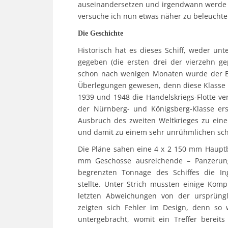
auseinandersetzen und irgendwann werde i
versuche ich nun etwas näher zu beleuchte
Die Geschichte
Historisch hat es dieses Schiff, weder 
gegeben (die ersten drei der vierzehn ge
schon nach wenigen Monaten wurde der Ba
Überlegungen gewesen, denn diese Klasse 
1939 und 1948 die Handelskriegs-Flotte ve
der Nürnberg- und Königsberg-Klasse er
Ausbruch des zweiten Weltkrieges zu ei
und damit zu einem sehr unrühmlichen sch
Die Pläne sahen eine 4 x 2 150 mm Hauptb
mm Geschosse ausreichende – Panzerung
begrenzten Tonnage des Schiffes die In
stellte. Unter Strich mussten einige Kom
letzten Abweichungen von der ursprüng
zeigten sich Fehler im Design, denn so
untergebracht, womit ein Treffer bereit