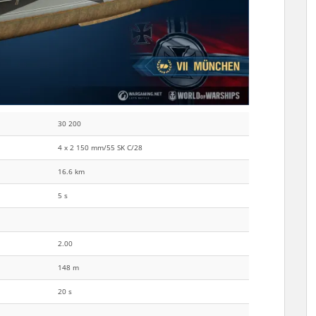
30 200
4 x 2 150 mm/55 SK C/28
16.6 km
5 s
2.00
148 m
20 s