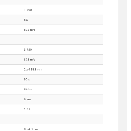
1 700
8%
875 m/s
3 750
875 m/s
‎2 x 4 533 mm
90 s
64 kn
6 km
1.3 km
‎8 x 4 30 mm