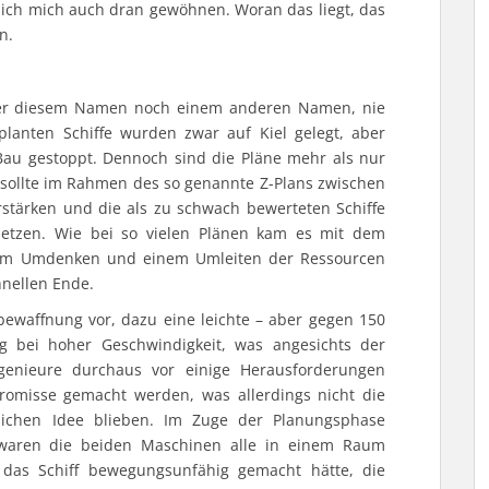
ch mich auch dran gewöhnen. Woran das liegt, das
n.
unter diesem Namen noch einem anderen Namen, nie
planten Schiffe wurden zwar auf Kiel gelegt, aber
u gestoppt. Dennoch sind die Pläne mehr als nur
sollte im Rahmen des so genannte Z-Plans zwischen
rstärken und die als zu schwach bewerteten Schiffe
setzen. Wie bei so vielen Plänen kam es mit dem
nem Umdenken und einem Umleiten der Ressourcen
nellen Ende.
ewaffnung vor, dazu eine leichte – aber gegen 150
 bei hoher Geschwindigkeit, was angesichts der
genieure durchaus vor einige Herausforderungen
promisse gemacht werden, was allerdings nicht die
lichen Idee blieben. Im Zuge der Planungsphase
 waren die beiden Maschinen alle in einem Raum
s das Schiff bewegungsunfähig gemacht hätte, die