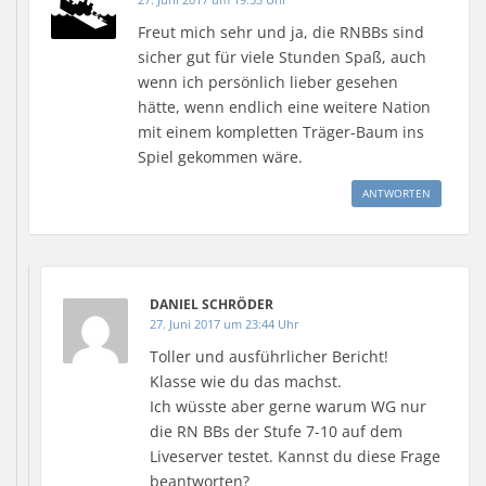
n
n
t
f
n
m
e
e
)
f
e
F
Freut mich sehr und ja, die RNBBs sind
t
t
n
t
e
)
)
e
)
n
sicher gut für viele Stunden Spaß, auch
t
s
)
t
wenn ich persönlich lieber gesehen
e
r
hätte, wenn endlich eine weitere Nation
g
e
mit einem kompletten Träger-Baum ins
ö
f
Spiel gekommen wäre.
f
n
e
ANTWORTEN
t
)
DANIEL SCHRÖDER
27. Juni 2017 um 23:44 Uhr
Toller und ausführlicher Bericht!
Klasse wie du das machst.
Ich wüsste aber gerne warum WG nur
die RN BBs der Stufe 7-10 auf dem
Liveserver testet. Kannst du diese Frage
beantworten?