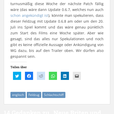
turnusmäßig diese Woche der nächste Patch fällig
wäre (das wäre dann Update 0.6.7, welches nun auch
schon angekündigt ist
), könnte man spekulieren, dass
dieser Feldzug mit Update 0.6.8 am oder um den 20.
Juli ins Spiel kommt und das wäre genau pünktlich
zum Start des Films eine Woche später. Aber wie
gesagt, sind das alles nur Spekulationen und noch
gibt es keine offizielle Aussage oder Ankündigung von
WG dazu, bis auf den Trailer oben. Wir dürfen also
gespannt sein.
Teilen über
K
K
K
K
K
K
l
l
l
l
l
l
i
i
i
i
i
i
c
c
c
c
c
c
k
k
k
k
k
k
,
,
,
e
,
,
u
u
u
n
u
u
englisch
Feldzug
Schlachtschiff
m
m
m
,
m
m
ü
a
a
u
a
d
b
u
u
m
u
i
e
f
f
a
f
e
r
F
R
u
L
s
14 Gedanken zu „
Neue Briten und
T
a
e
f
i
e