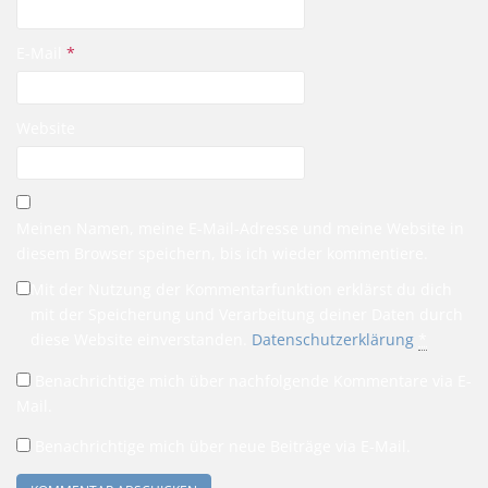
E-Mail
*
Website
Meinen Namen, meine E-Mail-Adresse und meine Website in
diesem Browser speichern, bis ich wieder kommentiere.
Mit der Nutzung der Kommentarfunktion erklärst du dich
mit der Speicherung und Verarbeitung deiner Daten durch
diese Website einverstanden.
Datenschutzerklärung
*
Benachrichtige mich über nachfolgende Kommentare via E-
Mail.
Benachrichtige mich über neue Beiträge via E-Mail.