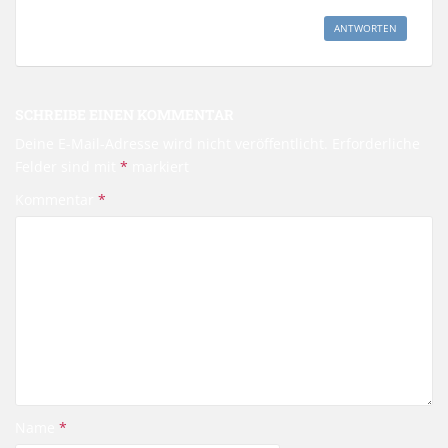
ANTWORTEN
SCHREIBE EINEN KOMMENTAR
Deine E-Mail-Adresse wird nicht veröffentlicht.
Erforderliche
Felder sind mit
*
markiert
Kommentar
*
Name
*