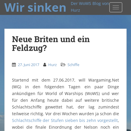
Wir sinken
Der WoWS Blog von
TOGGLE
Hurz
Neue Briten und ein
Feldzug?
27. Juni 2017
Hurz
Schiffe
Startend mit dem 27.06.2017, will Wargaming.Net
(WG) in den folgenden Tagen ein paar Dinge
ankündigen für World of Warships (WoWS) und wer
für den Anfang heute dabei auf weitere britische
Schlachtschiffe gewettet hat, der lag zumindest
teilweise richtig. Vor drei Wochen wurden ja schon die
Schlachtschiffe der Stufen sieben bis zehn vorgestellt
,
wobei die finale Einordnung der Nelson noch ein